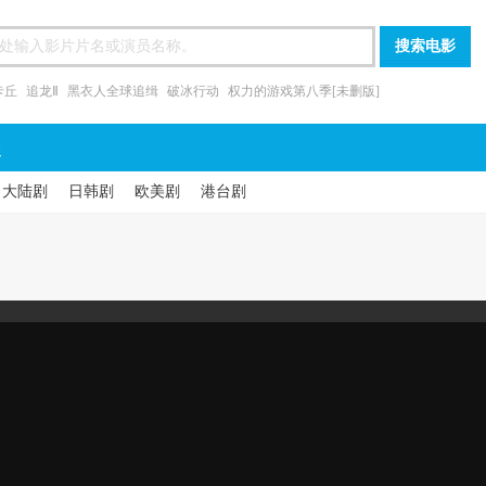
卡丘
追龙Ⅱ
黑衣人全球追缉
破冰行动
权力的游戏第八季[未删版]
漫
大陆剧
日韩剧
欧美剧
港台剧