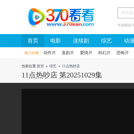
大侦探皮
首页
首页
电影
连续剧
综艺
动
动作片
喜剧片
爱情片
科幻片
恐怖片
热门分类：
当前位置:
首页
»
综艺
»
11点热吵店
11点热吵店 第20251029集