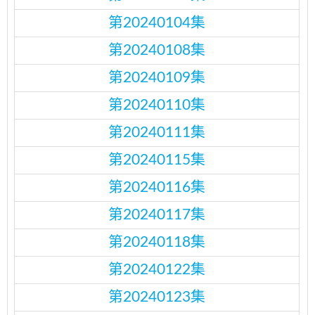
第20240104集
第20240108集
第20240109集
第20240110集
第20240111集
第20240115集
第20240116集
第20240117集
第20240118集
第20240122集
第20240123集