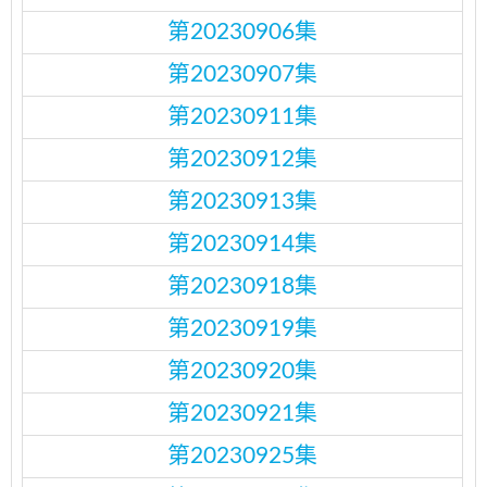
第20230906集
第20230907集
第20230911集
第20230912集
第20230913集
第20230914集
第20230918集
第20230919集
第20230920集
第20230921集
第20230925集