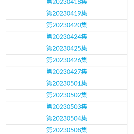
第20230418集
第20230419集
第20230420集
第20230424集
第20230425集
第20230426集
第20230427集
第20230501集
第20230502集
第20230503集
第20230504集
第20230508集