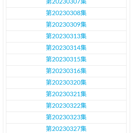
第20230307集
第20230308集
第20230309集
第20230313集
第20230314集
第20230315集
第20230316集
第20230320集
第20230321集
第20230322集
第20230323集
第20230327集