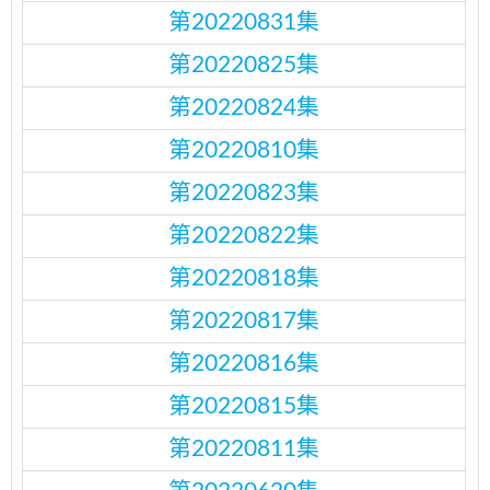
第20220831集
第20220825集
第20220824集
第20220810集
第20220823集
第20220822集
第20220818集
第20220817集
第20220816集
第20220815集
第20220811集