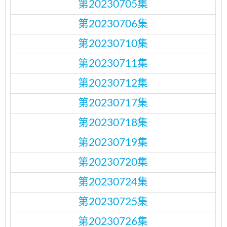
第20230705集
第20230706集
第20230710集
第20230711集
第20230712集
第20230717集
第20230718集
第20230719集
第20230720集
第20230724集
第20230725集
第20230726集