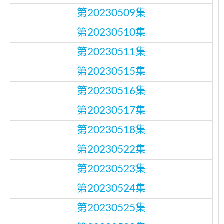
第20230509集
第20230510集
第20230511集
第20230515集
第20230516集
第20230517集
第20230518集
第20230522集
第20230523集
第20230524集
第20230525集