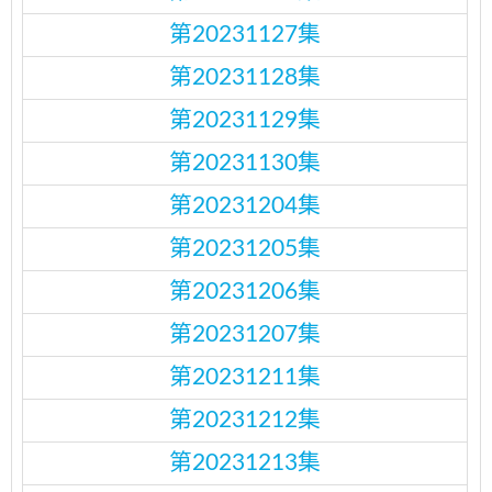
第20231127集
第20231128集
第20231129集
第20231130集
第20231204集
第20231205集
第20231206集
第20231207集
第20231211集
第20231212集
第20231213集