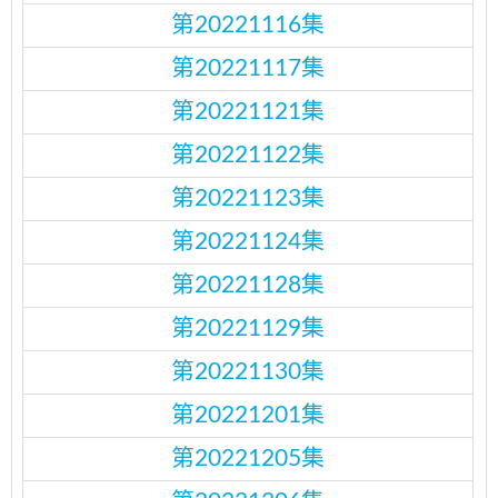
第20221116集
第20221117集
第20221121集
第20221122集
第20221123集
第20221124集
第20221128集
第20221129集
第20221130集
第20221201集
第20221205集