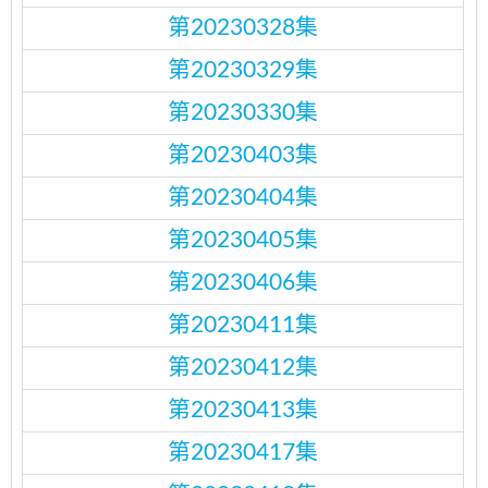
第20230328集
第20230329集
第20230330集
第20230403集
第20230404集
第20230405集
第20230406集
第20230411集
第20230412集
第20230413集
第20230417集