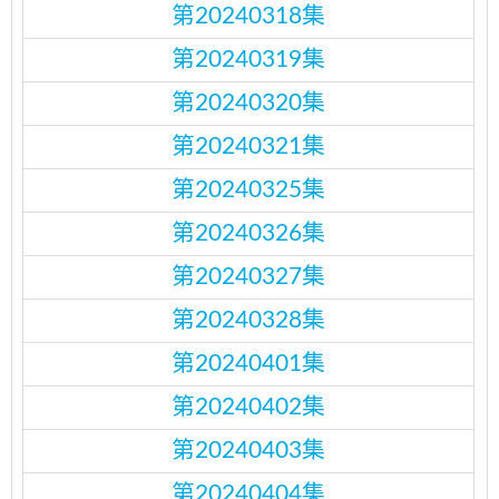
第20240318集
第20240319集
第20240320集
第20240321集
第20240325集
第20240326集
第20240327集
第20240328集
第20240401集
第20240402集
第20240403集
第20240404集