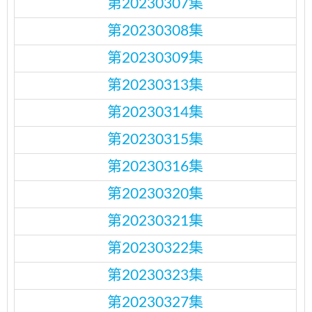
第20230307集
第20230308集
第20230309集
第20230313集
第20230314集
第20230315集
第20230316集
第20230320集
第20230321集
第20230322集
第20230323集
第20230327集