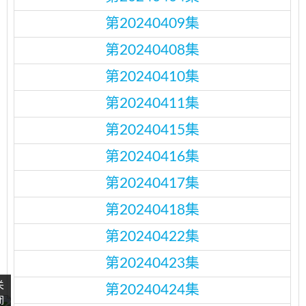
第20240409集
第20240408集
第20240410集
第20240411集
第20240415集
第20240416集
第20240417集
第20240418集
第20240422集
第20240423集
关
第20240424集
闭