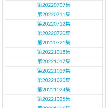
第20220707集
第20220711集
第20220712集
第20220720集
第20220721集
第20221018集
第20221017集
第20221019集
第20221020集
第20221024集
第20221025集