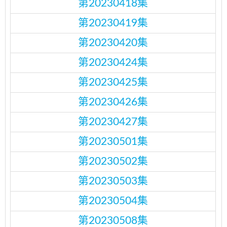
第20230418集
第20230419集
第20230420集
第20230424集
第20230425集
第20230426集
第20230427集
第20230501集
第20230502集
第20230503集
第20230504集
第20230508集