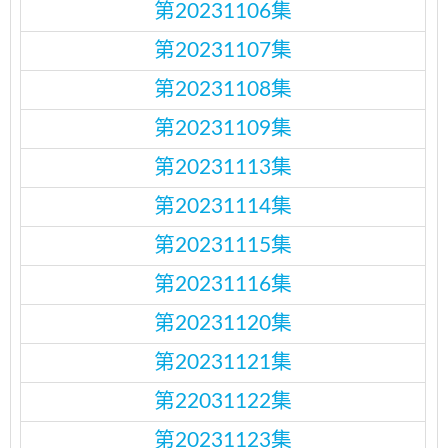
第20231106集
第20231107集
第20231108集
第20231109集
第20231113集
第20231114集
第20231115集
第20231116集
第20231120集
第20231121集
第22031122集
第20231123集