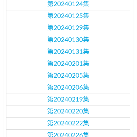
第20240124集
第20240125集
第20240129集
第20240130集
第20240131集
第20240201集
第20240205集
第20240206集
第20240219集
第20240220集
第20240222集
第20240226集