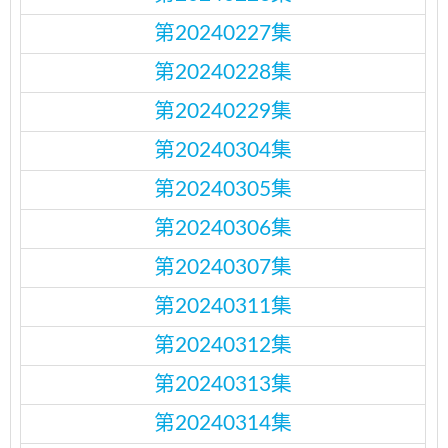
第20240227集
第20240228集
第20240229集
第20240304集
第20240305集
第20240306集
第20240307集
第20240311集
第20240312集
第20240313集
第20240314集