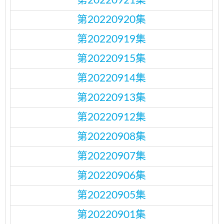
第20220921集
第20220920集
第20220919集
第20220915集
第20220914集
第20220913集
第20220912集
第20220908集
第20220907集
第20220906集
第20220905集
第20220901集