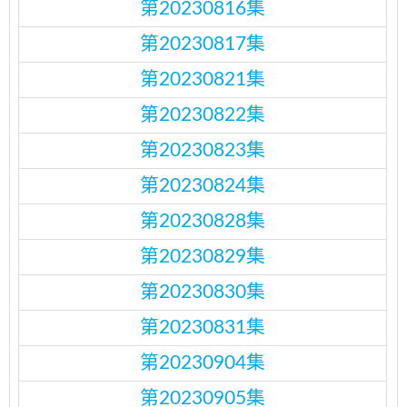
第20230816集
第20230817集
第20230821集
第20230822集
第20230823集
第20230824集
第20230828集
第20230829集
第20230830集
第20230831集
第20230904集
第20230905集