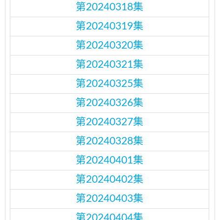
第20240318集
第20240319集
第20240320集
第20240321集
第20240325集
第20240326集
第20240327集
第20240328集
第20240401集
第20240402集
第20240403集
第20240404集