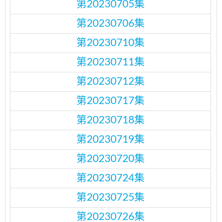
第20230705集
第20230706集
第20230710集
第20230711集
第20230712集
第20230717集
第20230718集
第20230719集
第20230720集
第20230724集
第20230725集
第20230726集