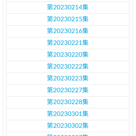
第20230214集
第20230215集
第20230216集
第20230221集
第20230220集
第20230222集
第20230223集
第20230227集
第20230228集
第20230301集
第20230302集