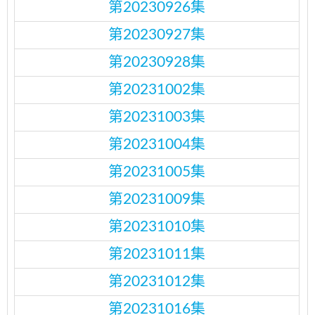
第20230926集
第20230927集
第20230928集
第20231002集
第20231003集
第20231004集
第20231005集
第20231009集
第20231010集
第20231011集
第20231012集
第20231016集