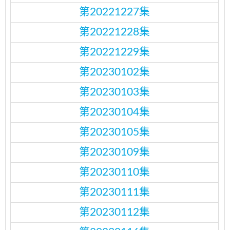
第20221227集
第20221228集
第20221229集
第20230102集
第20230103集
第20230104集
第20230105集
第20230109集
第20230110集
第20230111集
第20230112集