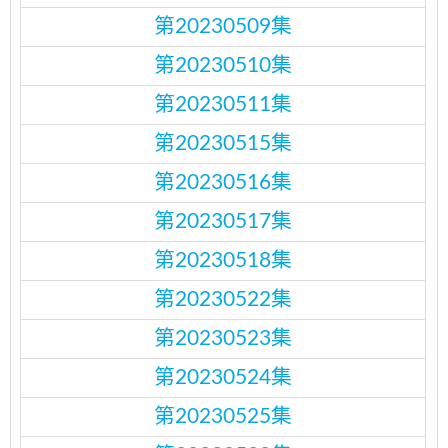
第20230509集
第20230510集
第20230511集
第20230515集
第20230516集
第20230517集
第20230518集
第20230522集
第20230523集
第20230524集
第20230525集