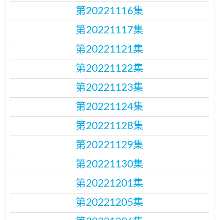
第20221116集
第20221117集
第20221121集
第20221122集
第20221123集
第20221124集
第20221128集
第20221129集
第20221130集
第20221201集
第20221205集