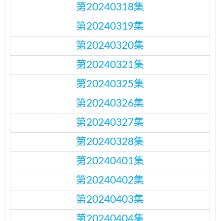
第20240318集
第20240319集
第20240320集
第20240321集
第20240325集
第20240326集
第20240327集
第20240328集
第20240401集
第20240402集
第20240403集
第20240404集