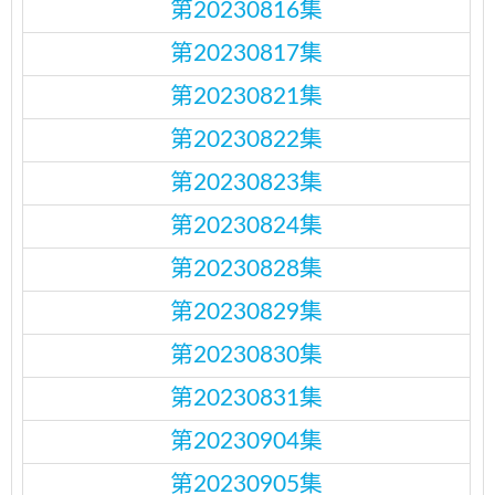
第20230816集
第20230817集
第20230821集
第20230822集
第20230823集
第20230824集
第20230828集
第20230829集
第20230830集
第20230831集
第20230904集
第20230905集