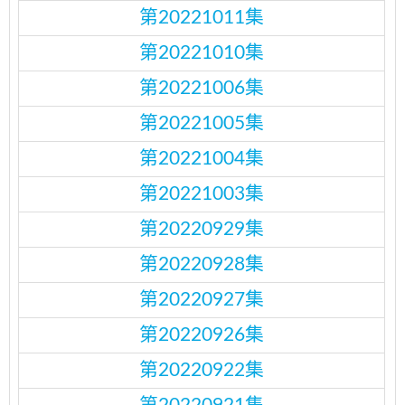
第20221011集
第20221010集
第20221006集
第20221005集
第20221004集
第20221003集
第20220929集
第20220928集
第20220927集
第20220926集
第20220922集