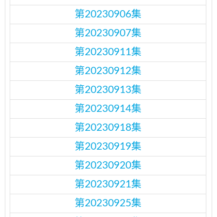
第20230906集
第20230907集
第20230911集
第20230912集
第20230913集
第20230914集
第20230918集
第20230919集
第20230920集
第20230921集
第20230925集