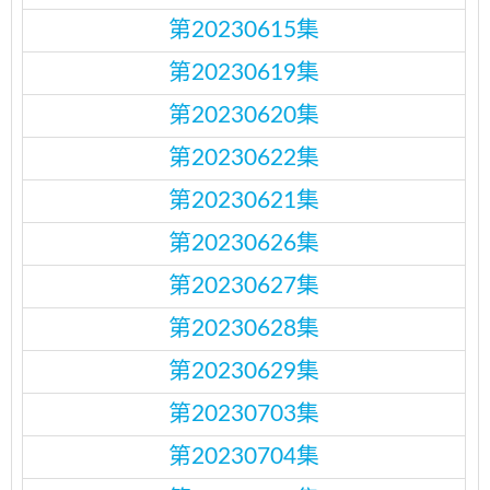
第20230615集
第20230619集
第20230620集
第20230622集
第20230621集
第20230626集
第20230627集
第20230628集
第20230629集
第20230703集
第20230704集