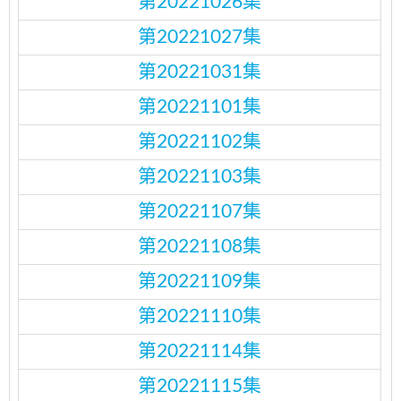
第20221026集
第20221027集
第20221031集
第20221101集
第20221102集
第20221103集
第20221107集
第20221108集
第20221109集
第20221110集
第20221114集
第20221115集