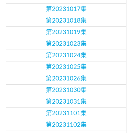
第20231017集
第20231018集
第20231019集
第20231023集
第20231024集
第20231025集
第20231026集
第20231030集
第20231031集
第20231101集
第20231102集