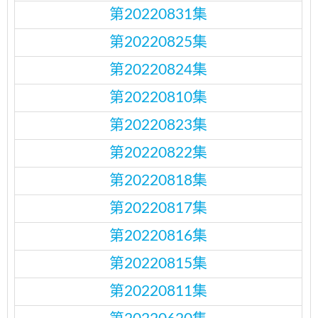
第20220831集
第20220825集
第20220824集
第20220810集
第20220823集
第20220822集
第20220818集
第20220817集
第20220816集
第20220815集
第20220811集