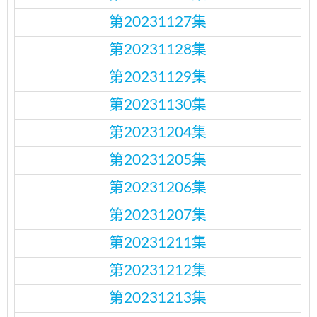
第20231127集
第20231128集
第20231129集
第20231130集
第20231204集
第20231205集
第20231206集
第20231207集
第20231211集
第20231212集
第20231213集