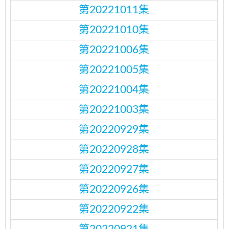
第20221011集
第20221010集
第20221006集
第20221005集
第20221004集
第20221003集
第20220929集
第20220928集
第20220927集
第20220926集
第20220922集