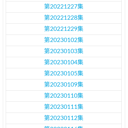
第20221227集
第20221228集
第20221229集
第20230102集
第20230103集
第20230104集
第20230105集
第20230109集
第20230110集
第20230111集
第20230112集