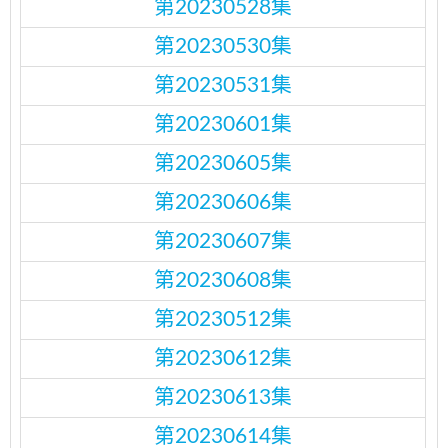
第20230528集
第20230530集
第20230531集
第20230601集
第20230605集
第20230606集
第20230607集
第20230608集
第20230512集
第20230612集
第20230613集
第20230614集