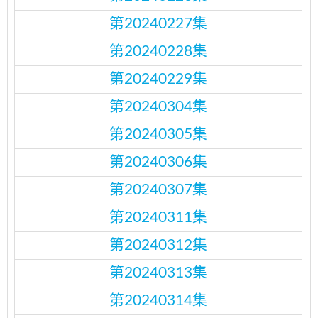
第20240227集
第20240228集
第20240229集
第20240304集
第20240305集
第20240306集
第20240307集
第20240311集
第20240312集
第20240313集
第20240314集