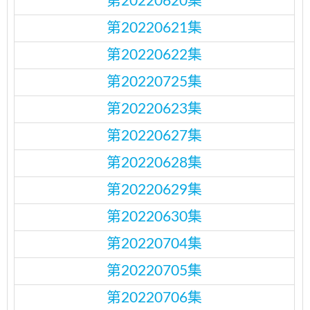
第20220620集
第20220621集
第20220622集
第20220725集
第20220623集
第20220627集
第20220628集
第20220629集
第20220630集
第20220704集
第20220705集
第20220706集