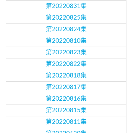
第20220831集
第20220825集
第20220824集
第20220810集
第20220823集
第20220822集
第20220818集
第20220817集
第20220816集
第20220815集
第20220811集