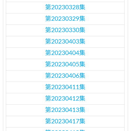
第20230328集
第20230329集
第20230330集
第20230403集
第20230404集
第20230405集
第20230406集
第20230411集
第20230412集
第20230413集
第20230417集