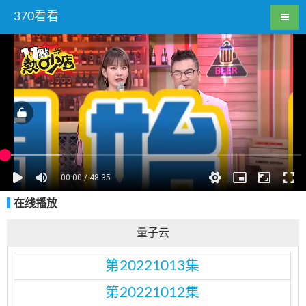
370看看
在线播放
量子云
第20221013集
第20221012集