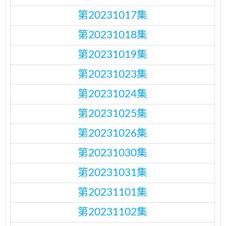
第20231017集
第20231018集
第20231019集
第20231023集
第20231024集
第20231025集
第20231026集
第20231030集
第20231031集
第20231101集
第20231102集