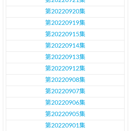
第20220921集
第20220920集
第20220919集
第20220915集
第20220914集
第20220913集
第20220912集
第20220908集
第20220907集
第20220906集
第20220905集
第20220901集