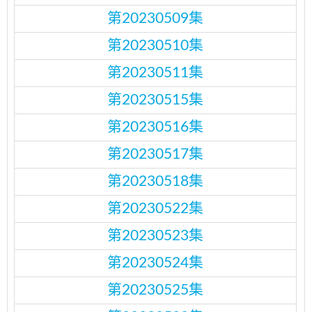
第20230509集
第20230510集
第20230511集
第20230515集
第20230516集
第20230517集
第20230518集
第20230522集
第20230523集
第20230524集
第20230525集