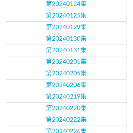
第20240124集
第20240125集
第20240129集
第20240130集
第20240131集
第20240201集
第20240205集
第20240206集
第20240219集
第20240220集
第20240222集
第20240226集