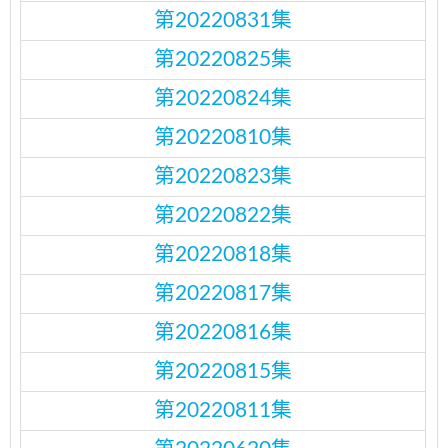
第20220831集
第20220825集
第20220824集
第20220810集
第20220823集
第20220822集
第20220818集
第20220817集
第20220816集
第20220815集
第20220811集