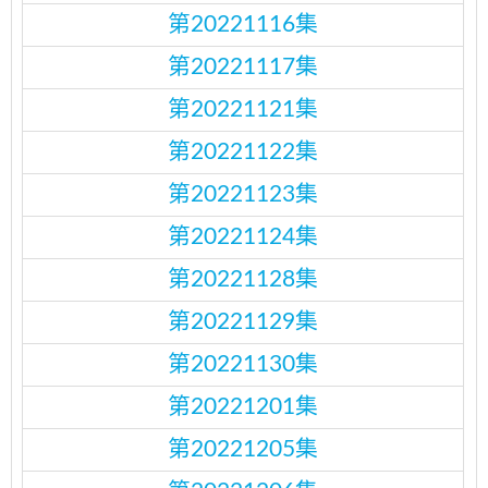
第20221116集
第20221117集
第20221121集
第20221122集
第20221123集
第20221124集
第20221128集
第20221129集
第20221130集
第20221201集
第20221205集