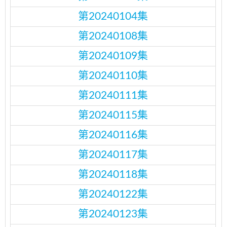
第20240104集
第20240108集
第20240109集
第20240110集
第20240111集
第20240115集
第20240116集
第20240117集
第20240118集
第20240122集
第20240123集