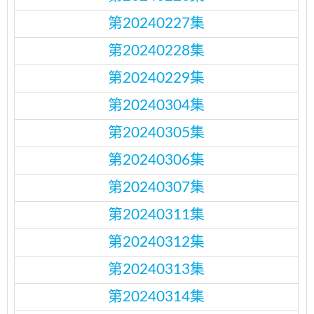
第20240227集
第20240228集
第20240229集
第20240304集
第20240305集
第20240306集
第20240307集
第20240311集
第20240312集
第20240313集
第20240314集