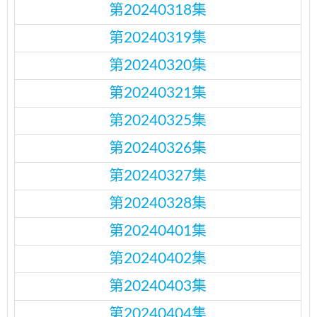
第20240318集
第20240319集
第20240320集
第20240321集
第20240325集
第20240326集
第20240327集
第20240328集
第20240401集
第20240402集
第20240403集
第20240404集