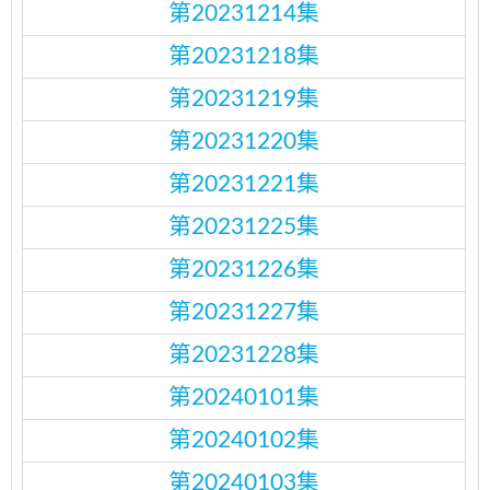
第20231214集
第20231218集
第20231219集
第20231220集
第20231221集
第20231225集
第20231226集
第20231227集
第20231228集
第20240101集
第20240102集
第20240103集