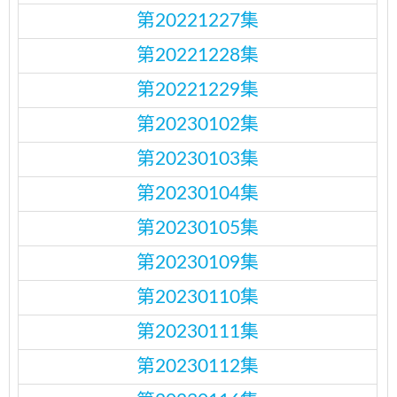
第20221227集
第20221228集
第20221229集
第20230102集
第20230103集
第20230104集
第20230105集
第20230109集
第20230110集
第20230111集
第20230112集