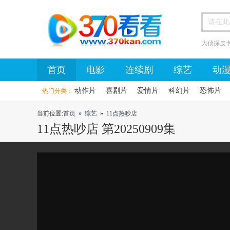
大侦探皮
首页
首页
电影
连续剧
综艺
动
动作片
喜剧片
爱情片
科幻片
恐怖片
热门分类：
当前位置:
首页
»
综艺
»
11点热吵店
11点热吵店 第20250909集