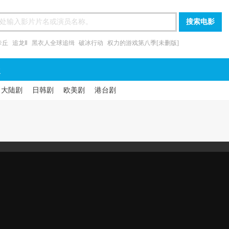
卡丘
追龙Ⅱ
黑衣人全球追缉
破冰行动
权力的游戏第八季[未删版]
漫
大陆剧
日韩剧
欧美剧
港台剧