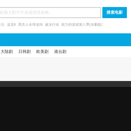
卡丘
追龙Ⅱ
黑衣人全球追缉
破冰行动
权力的游戏第八季[未删版]
漫
大陆剧
日韩剧
欧美剧
港台剧