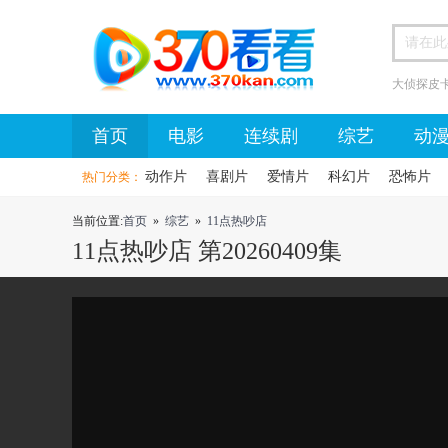
大侦探皮
首页
首页
电影
连续剧
综艺
动
动作片
喜剧片
爱情片
科幻片
恐怖片
热门分类：
当前位置:
首页
»
综艺
»
11点热吵店
11点热吵店 第20260409集