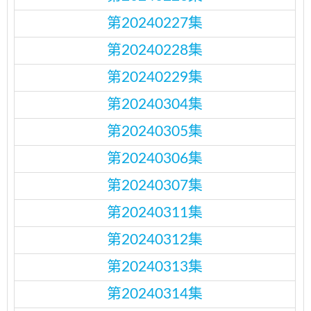
第20240227集
第20240228集
第20240229集
第20240304集
第20240305集
第20240306集
第20240307集
第20240311集
第20240312集
第20240313集
第20240314集