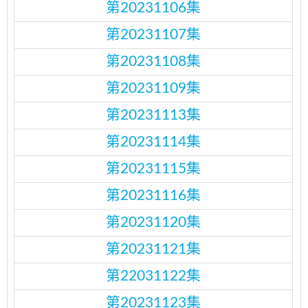
第20231106集
第20231107集
第20231108集
第20231109集
第20231113集
第20231114集
第20231115集
第20231116集
第20231120集
第20231121集
第22031122集
第20231123集