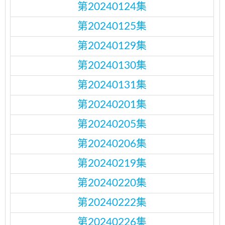
第20240124集
第20240125集
第20240129集
第20240130集
第20240131集
第20240201集
第20240205集
第20240206集
第20240219集
第20240220集
第20240222集
第20240226集