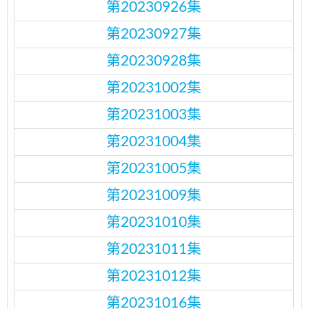
第20230926集
第20230927集
第20230928集
第20231002集
第20231003集
第20231004集
第20231005集
第20231009集
第20231010集
第20231011集
第20231012集
第20231016集