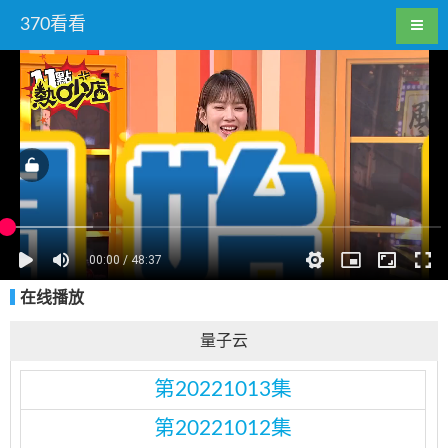
370看看
在线播放
量子云
第20221013集
第20221012集