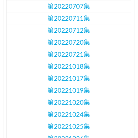
第20220707集
第20220711集
第20220712集
第20220720集
第20220721集
第20221018集
第20221017集
第20221019集
第20221020集
第20221024集
第20221025集