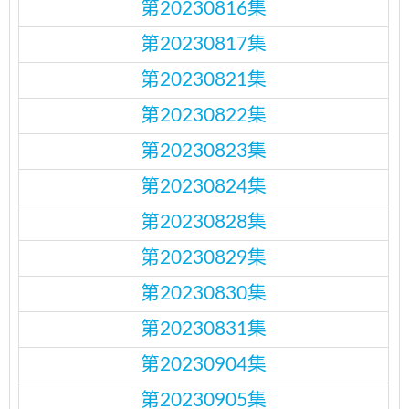
第20230816集
第20230817集
第20230821集
第20230822集
第20230823集
第20230824集
第20230828集
第20230829集
第20230830集
第20230831集
第20230904集
第20230905集