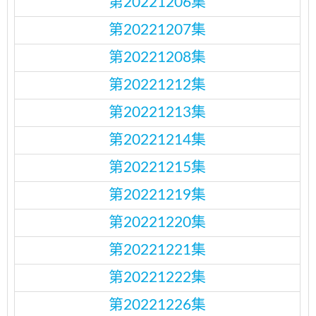
第20221206集
第20221207集
第20221208集
第20221212集
第20221213集
第20221214集
第20221215集
第20221219集
第20221220集
第20221221集
第20221222集
第20221226集