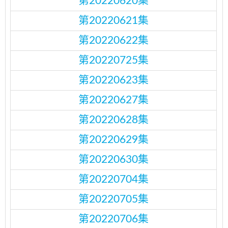
第20220620集
第20220621集
第20220622集
第20220725集
第20220623集
第20220627集
第20220628集
第20220629集
第20220630集
第20220704集
第20220705集
第20220706集