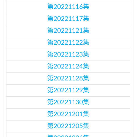
第20221116集
第20221117集
第20221121集
第20221122集
第20221123集
第20221124集
第20221128集
第20221129集
第20221130集
第20221201集
第20221205集