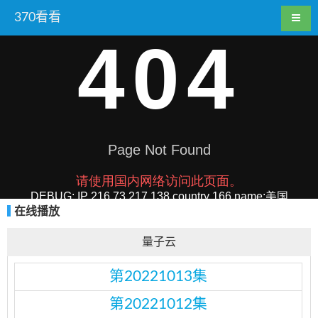
370看看
在线播放
量子云
第20221013集
第20221012集