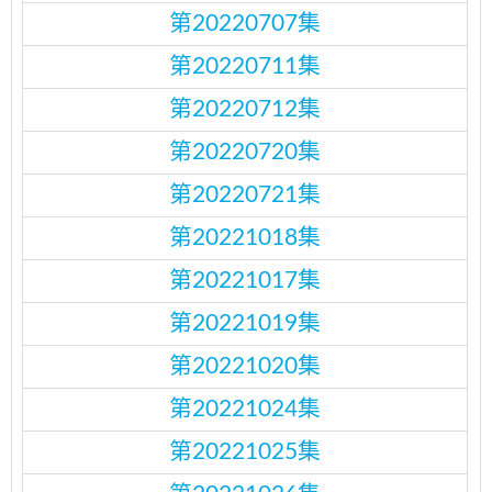
第20220707集
第20220711集
第20220712集
第20220720集
第20220721集
第20221018集
第20221017集
第20221019集
第20221020集
第20221024集
第20221025集