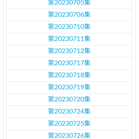
第20230705集
第20230706集
第20230710集
第20230711集
第20230712集
第20230717集
第20230718集
第20230719集
第20230720集
第20230724集
第20230725集
第20230726集