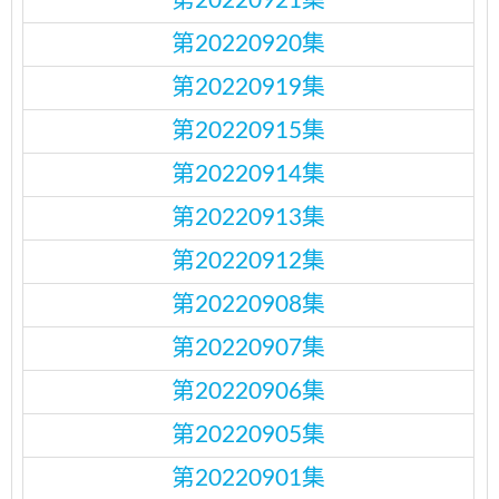
第20220921集
第20220920集
第20220919集
第20220915集
第20220914集
第20220913集
第20220912集
第20220908集
第20220907集
第20220906集
第20220905集
第20220901集