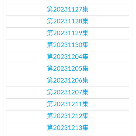
第20231127集
第20231128集
第20231129集
第20231130集
第20231204集
第20231205集
第20231206集
第20231207集
第20231211集
第20231212集
第20231213集