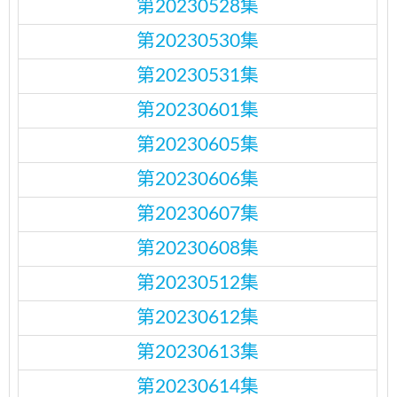
第20230528集
第20230530集
第20230531集
第20230601集
第20230605集
第20230606集
第20230607集
第20230608集
第20230512集
第20230612集
第20230613集
第20230614集