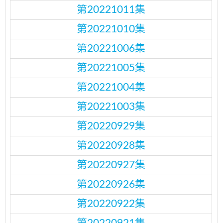
第20221011集
第20221010集
第20221006集
第20221005集
第20221004集
第20221003集
第20220929集
第20220928集
第20220927集
第20220926集
第20220922集