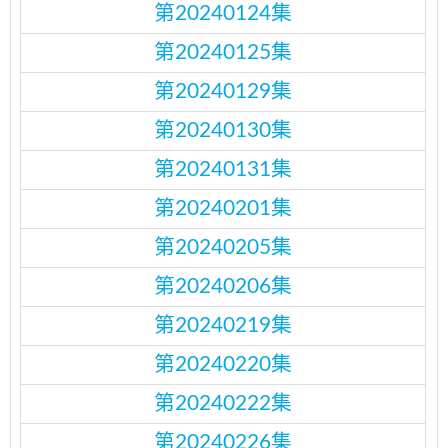
第20240124集
第20240125集
第20240129集
第20240130集
第20240131集
第20240201集
第20240205集
第20240206集
第20240219集
第20240220集
第20240222集
第20240226集