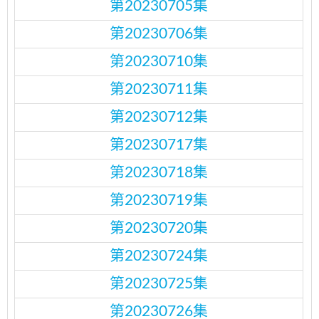
第20230705集
第20230706集
第20230710集
第20230711集
第20230712集
第20230717集
第20230718集
第20230719集
第20230720集
第20230724集
第20230725集
第20230726集