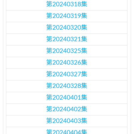
第20240318集
第20240319集
第20240320集
第20240321集
第20240325集
第20240326集
第20240327集
第20240328集
第20240401集
第20240402集
第20240403集
第20240404集