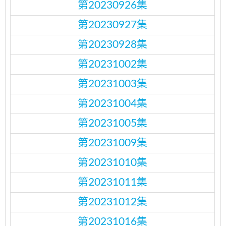
第20230926集
第20230927集
第20230928集
第20231002集
第20231003集
第20231004集
第20231005集
第20231009集
第20231010集
第20231011集
第20231012集
第20231016集