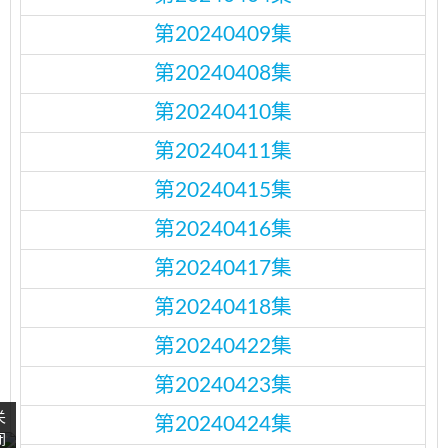
第20240409集
第20240408集
第20240410集
第20240411集
第20240415集
第20240416集
第20240417集
第20240418集
第20240422集
第20240423集
关
第20240424集
闭