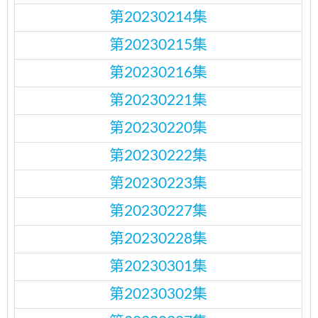
第20230214集
第20230215集
第20230216集
第20230221集
第20230220集
第20230222集
第20230223集
第20230227集
第20230228集
第20230301集
第20230302集