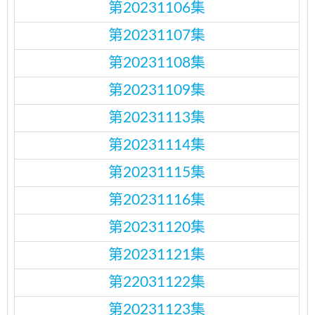
第20231106集
第20231107集
第20231108集
第20231109集
第20231113集
第20231114集
第20231115集
第20231116集
第20231120集
第20231121集
第22031122集
第20231123集