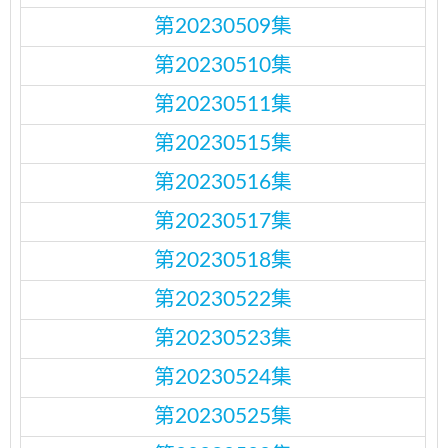
第20230509集
第20230510集
第20230511集
第20230515集
第20230516集
第20230517集
第20230518集
第20230522集
第20230523集
第20230524集
第20230525集