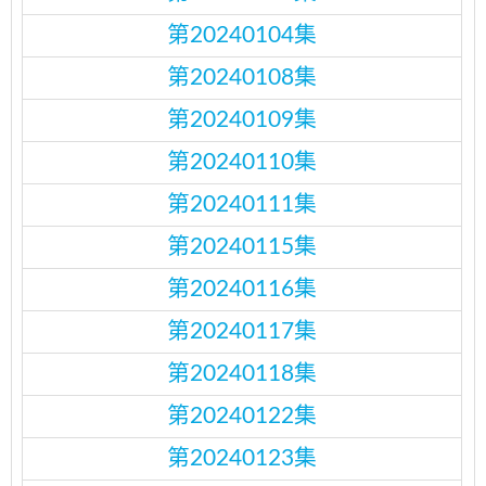
第20240104集
第20240108集
第20240109集
第20240110集
第20240111集
第20240115集
第20240116集
第20240117集
第20240118集
第20240122集
第20240123集