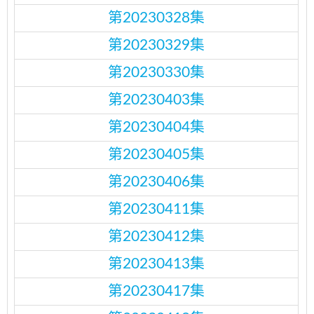
第20230328集
第20230329集
第20230330集
第20230403集
第20230404集
第20230405集
第20230406集
第20230411集
第20230412集
第20230413集
第20230417集