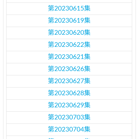
第20230615集
第20230619集
第20230620集
第20230622集
第20230621集
第20230626集
第20230627集
第20230628集
第20230629集
第20230703集
第20230704集