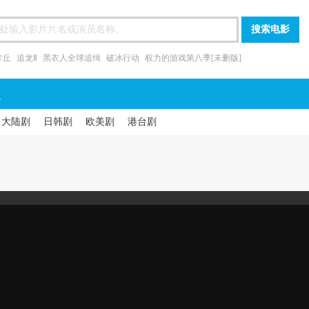
卡丘
追龙Ⅱ
黑衣人全球追缉
破冰行动
权力的游戏第八季[未删版]
漫
大陆剧
日韩剧
欧美剧
港台剧