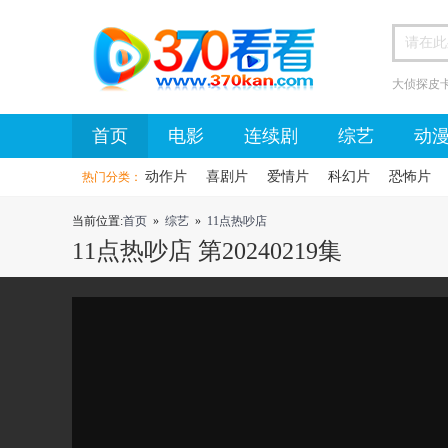
大侦探皮
首页
首页
电影
连续剧
综艺
动
动作片
喜剧片
爱情片
科幻片
恐怖片
热门分类：
当前位置:
首页
»
综艺
»
11点热吵店
11点热吵店 第20240219集