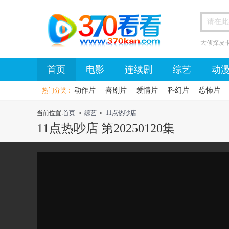
大侦探皮
首页
首页
电影
连续剧
综艺
动
动作片
喜剧片
爱情片
科幻片
恐怖片
热门分类：
当前位置:
首页
»
综艺
»
11点热吵店
11点热吵店 第20250120集