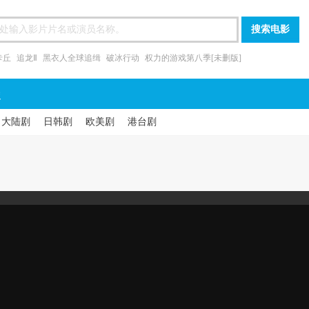
卡丘
追龙Ⅱ
黑衣人全球追缉
破冰行动
权力的游戏第八季[未删版]
漫
大陆剧
日韩剧
欧美剧
港台剧