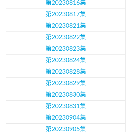
第20230816集
第20230817集
第20230821集
第20230822集
第20230823集
第20230824集
第20230828集
第20230829集
第20230830集
第20230831集
第20230904集
第20230905集