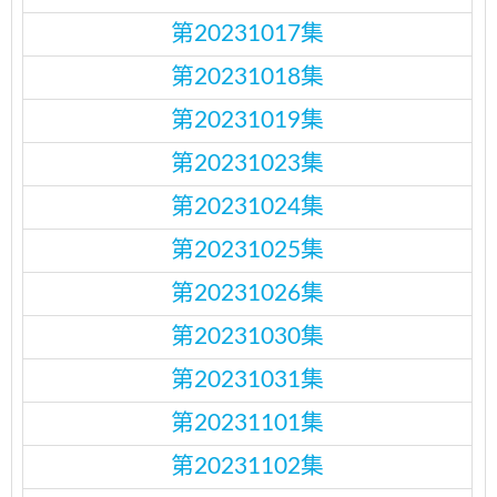
第20231017集
第20231018集
第20231019集
第20231023集
第20231024集
第20231025集
第20231026集
第20231030集
第20231031集
第20231101集
第20231102集