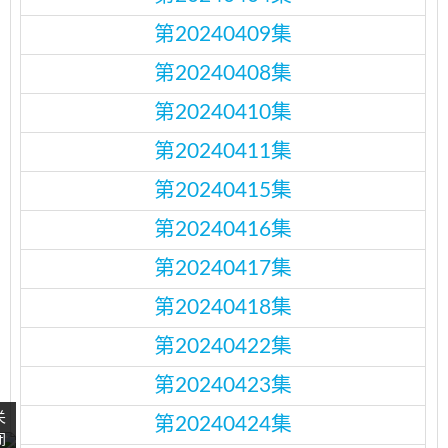
第20240409集
第20240408集
第20240410集
第20240411集
第20240415集
第20240416集
第20240417集
第20240418集
第20240422集
第20240423集
关
第20240424集
闭