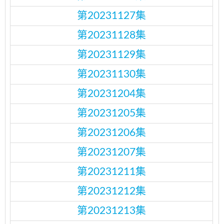
第20231127集
第20231128集
第20231129集
第20231130集
第20231204集
第20231205集
第20231206集
第20231207集
第20231211集
第20231212集
第20231213集