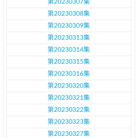
第20230307集
第20230308集
第20230309集
第20230313集
第20230314集
第20230315集
第20230316集
第20230320集
第20230321集
第20230322集
第20230323集
第20230327集