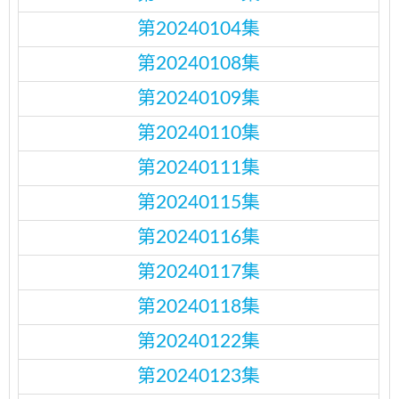
第20240104集
第20240108集
第20240109集
第20240110集
第20240111集
第20240115集
第20240116集
第20240117集
第20240118集
第20240122集
第20240123集