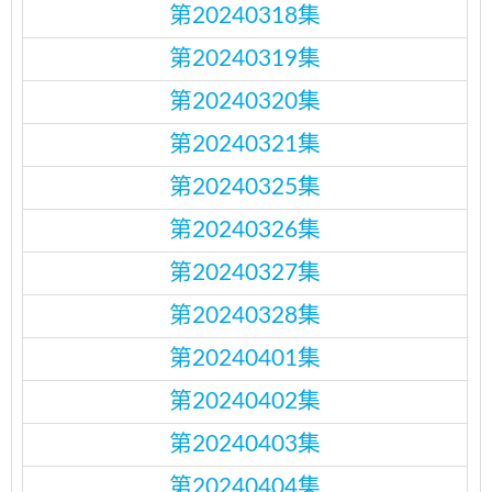
第20240318集
第20240319集
第20240320集
第20240321集
第20240325集
第20240326集
第20240327集
第20240328集
第20240401集
第20240402集
第20240403集
第20240404集