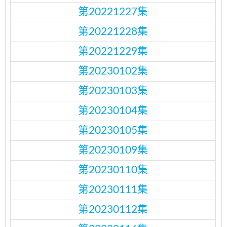
第20221227集
第20221228集
第20221229集
第20230102集
第20230103集
第20230104集
第20230105集
第20230109集
第20230110集
第20230111集
第20230112集