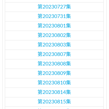
第20230727集
第20230731集
第20230801集
第20230802集
第20230803集
第20230807集
第20230808集
第20230809集
第20230810集
第20230814集
第20230815集