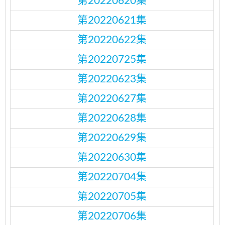
第20220620集
第20220621集
第20220622集
第20220725集
第20220623集
第20220627集
第20220628集
第20220629集
第20220630集
第20220704集
第20220705集
第20220706集