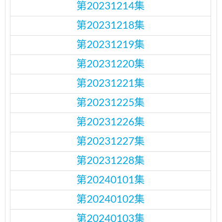
第20231214集
第20231218集
第20231219集
第20231220集
第20231221集
第20231225集
第20231226集
第20231227集
第20231228集
第20240101集
第20240102集
第20240103集