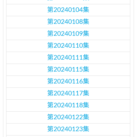
第20240104集
第20240108集
第20240109集
第20240110集
第20240111集
第20240115集
第20240116集
第20240117集
第20240118集
第20240122集
第20240123集