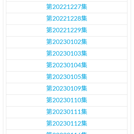
第20221227集
第20221228集
第20221229集
第20230102集
第20230103集
第20230104集
第20230105集
第20230109集
第20230110集
第20230111集
第20230112集