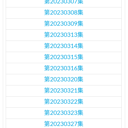
第20230307集
第20230308集
第20230309集
第20230313集
第20230314集
第20230315集
第20230316集
第20230320集
第20230321集
第20230322集
第20230323集
第20230327集