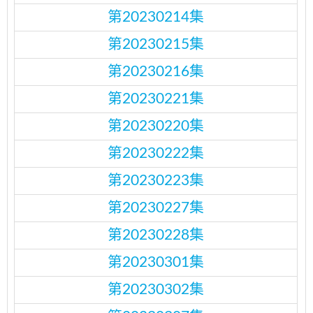
第20230214集
第20230215集
第20230216集
第20230221集
第20230220集
第20230222集
第20230223集
第20230227集
第20230228集
第20230301集
第20230302集