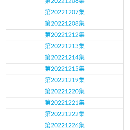
第20221206集
第20221207集
第20221208集
第20221212集
第20221213集
第20221214集
第20221215集
第20221219集
第20221220集
第20221221集
第20221222集
第20221226集