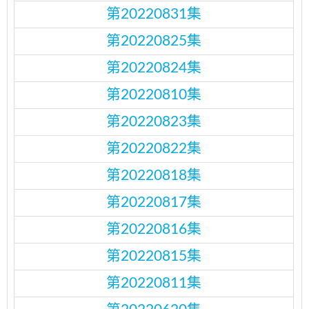
第20220831集
第20220825集
第20220824集
第20220810集
第20220823集
第20220822集
第20220818集
第20220817集
第20220816集
第20220815集
第20220811集