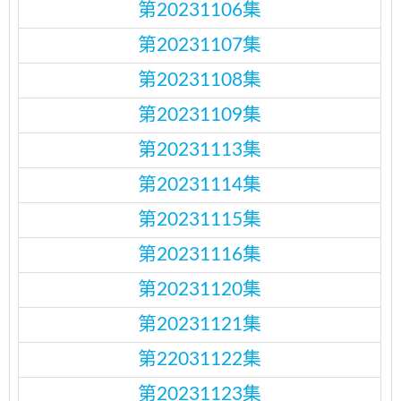
第20231106集
第20231107集
第20231108集
第20231109集
第20231113集
第20231114集
第20231115集
第20231116集
第20231120集
第20231121集
第22031122集
第20231123集