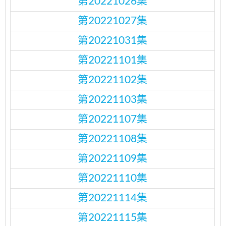
第20221026集
第20221027集
第20221031集
第20221101集
第20221102集
第20221103集
第20221107集
第20221108集
第20221109集
第20221110集
第20221114集
第20221115集