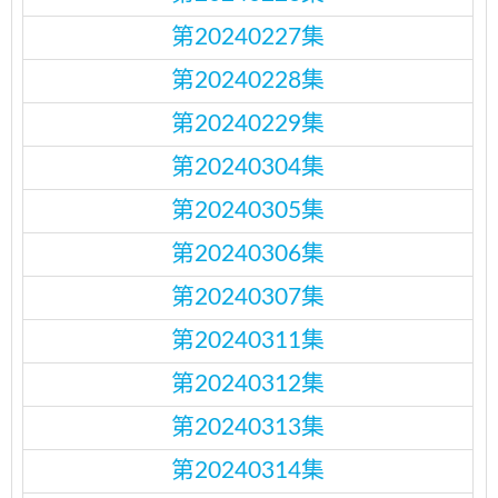
第20240227集
第20240228集
第20240229集
第20240304集
第20240305集
第20240306集
第20240307集
第20240311集
第20240312集
第20240313集
第20240314集