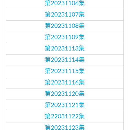
第20231106集
第20231107集
第20231108集
第20231109集
第20231113集
第20231114集
第20231115集
第20231116集
第20231120集
第20231121集
第22031122集
第20231123集