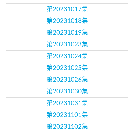
第20231017集
第20231018集
第20231019集
第20231023集
第20231024集
第20231025集
第20231026集
第20231030集
第20231031集
第20231101集
第20231102集