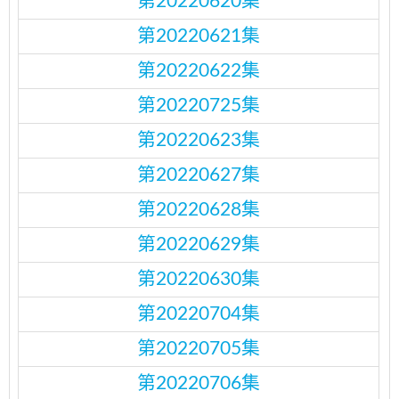
第20220620集
第20220621集
第20220622集
第20220725集
第20220623集
第20220627集
第20220628集
第20220629集
第20220630集
第20220704集
第20220705集
第20220706集