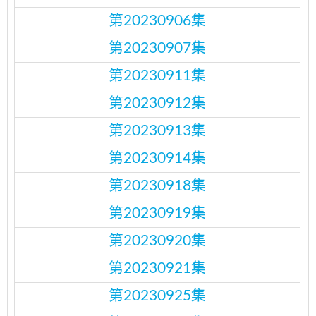
第20230906集
第20230907集
第20230911集
第20230912集
第20230913集
第20230914集
第20230918集
第20230919集
第20230920集
第20230921集
第20230925集