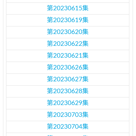
第20230615集
第20230619集
第20230620集
第20230622集
第20230621集
第20230626集
第20230627集
第20230628集
第20230629集
第20230703集
第20230704集