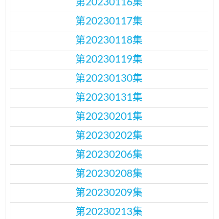
第20230116集
第20230117集
第20230118集
第20230119集
第20230130集
第20230131集
第20230201集
第20230202集
第20230206集
第20230208集
第20230209集
第20230213集