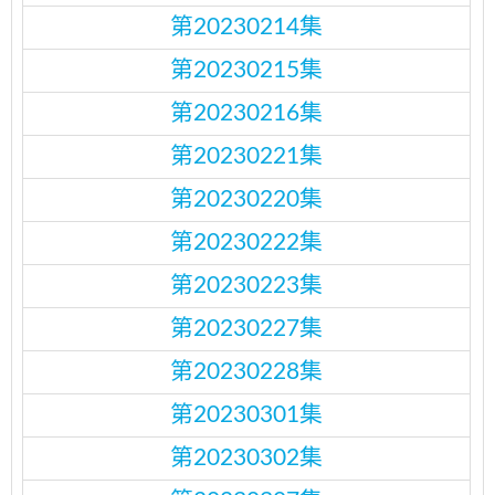
第20230214集
第20230215集
第20230216集
第20230221集
第20230220集
第20230222集
第20230223集
第20230227集
第20230228集
第20230301集
第20230302集