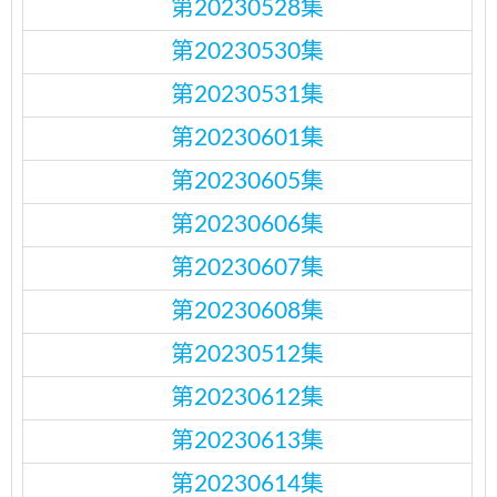
第20230528集
第20230530集
第20230531集
第20230601集
第20230605集
第20230606集
第20230607集
第20230608集
第20230512集
第20230612集
第20230613集
第20230614集