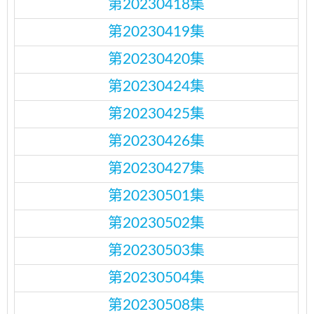
第20230418集
第20230419集
第20230420集
第20230424集
第20230425集
第20230426集
第20230427集
第20230501集
第20230502集
第20230503集
第20230504集
第20230508集