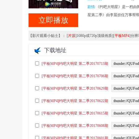
剧情:
《约吧大明星》是一档由
星第二季》由李晨担任万事帮帮
立即播放
【影片观看小贴士】： [
片源
]1080p或720p顶级画质||[
平板MP4
]分辨率
下载地址
[平板MP4]约吧大明星 第二季20170713期
[平板MP4]约吧大明星 第二季20170706期
[平板MP4]约吧大明星 第二季20170629期
[平板MP4]约吧大明星 第二季20170622期
[平板MP4]约吧大明星 第二季20170615期
[平板MP4]约吧大明星 第二季20170608期
[平板MP4]约吧大明星 第二季20170601期