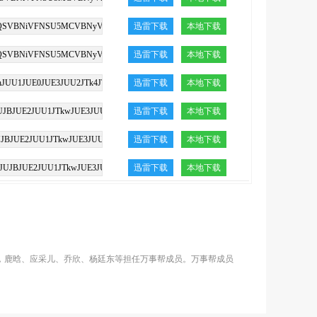
迅雷下载
本地下载
迅雷下载
本地下载
迅雷下载
本地下载
迅雷下载
本地下载
迅雷下载
本地下载
迅雷下载
本地下载
迅雷下载
本地下载
迅雷下载
本地下载
迅雷下载
本地下载
，鹿晗、应采儿、乔欣、杨廷东等担任万事帮成员。万事帮成员
迅雷下载
本地下载
迅雷下载
本地下载