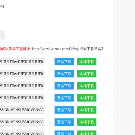
大明
以解决版权问题链接:
https://www.lanzous.com/i3slvqj 或者下载迅雷5
迅雷下载
本地下载
迅雷下载
本地下载
迅雷下载
本地下载
迅雷下载
本地下载
迅雷下载
本地下载
迅雷下载
本地下载
迅雷下载
本地下载