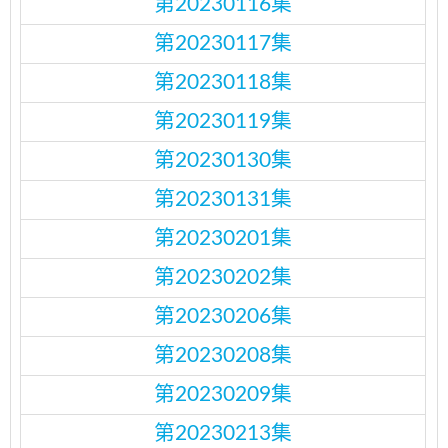
第20230116集
第20230117集
第20230118集
第20230119集
第20230130集
第20230131集
第20230201集
第20230202集
第20230206集
第20230208集
第20230209集
第20230213集