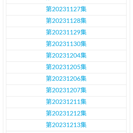
第20231127集
第20231128集
第20231129集
第20231130集
第20231204集
第20231205集
第20231206集
第20231207集
第20231211集
第20231212集
第20231213集