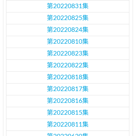
第20220831集
第20220825集
第20220824集
第20220810集
第20220823集
第20220822集
第20220818集
第20220817集
第20220816集
第20220815集
第20220811集