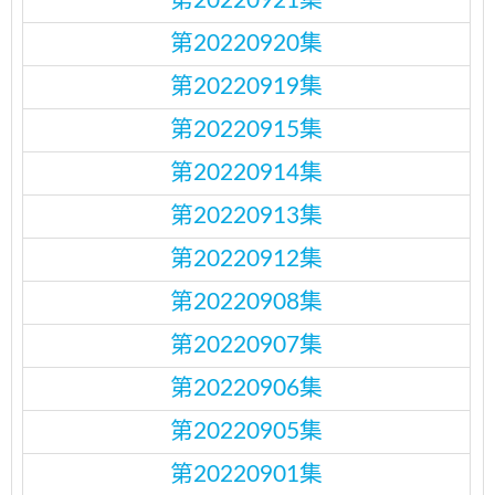
第20220921集
第20220920集
第20220919集
第20220915集
第20220914集
第20220913集
第20220912集
第20220908集
第20220907集
第20220906集
第20220905集
第20220901集