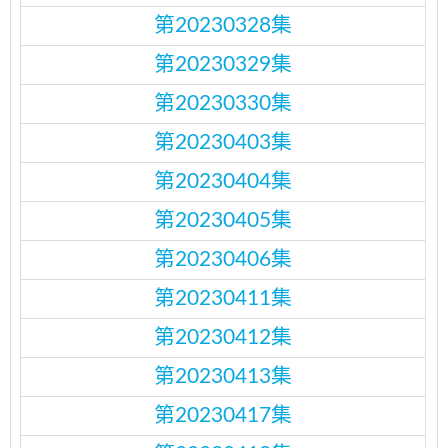
第20230328集
第20230329集
第20230330集
第20230403集
第20230404集
第20230405集
第20230406集
第20230411集
第20230412集
第20230413集
第20230417集