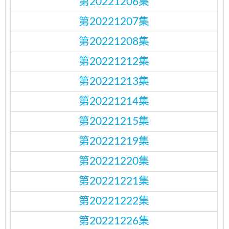
第20221206集
第20221207集
第20221208集
第20221212集
第20221213集
第20221214集
第20221215集
第20221219集
第20221220集
第20221221集
第20221222集
第20221226集