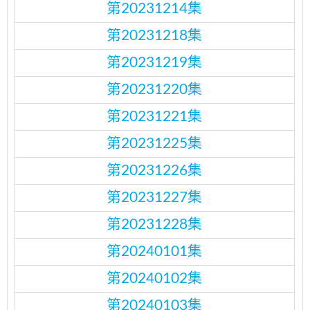
第20231214集
第20231218集
第20231219集
第20231220集
第20231221集
第20231225集
第20231226集
第20231227集
第20231228集
第20240101集
第20240102集
第20240103集