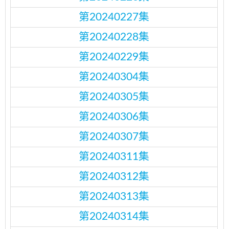
第20240227集
第20240228集
第20240229集
第20240304集
第20240305集
第20240306集
第20240307集
第20240311集
第20240312集
第20240313集
第20240314集