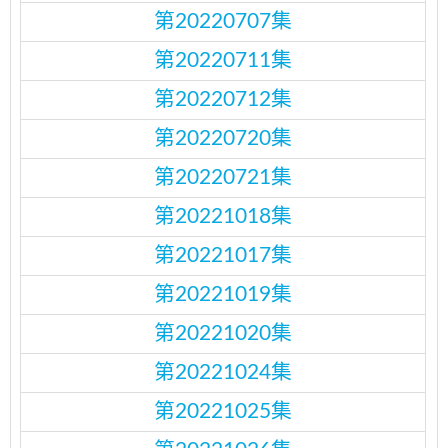
第20220707集
第20220711集
第20220712集
第20220720集
第20220721集
第20221018集
第20221017集
第20221019集
第20221020集
第20221024集
第20221025集