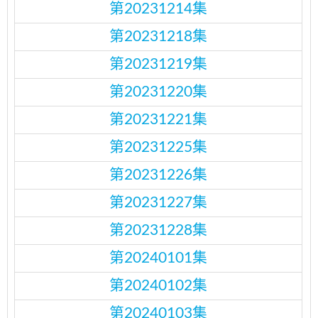
第20231214集
第20231218集
第20231219集
第20231220集
第20231221集
第20231225集
第20231226集
第20231227集
第20231228集
第20240101集
第20240102集
第20240103集