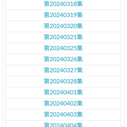
第20240318集
第20240319集
第20240320集
第20240321集
第20240325集
第20240326集
第20240327集
第20240328集
第20240401集
第20240402集
第20240403集
第20240404集