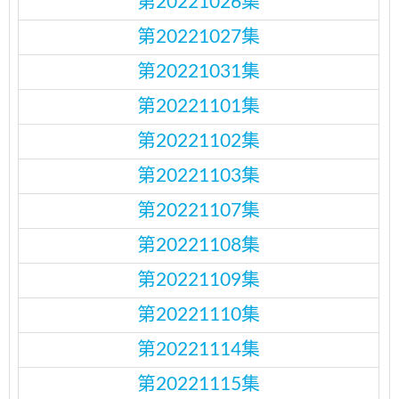
第20221026集
第20221027集
第20221031集
第20221101集
第20221102集
第20221103集
第20221107集
第20221108集
第20221109集
第20221110集
第20221114集
第20221115集