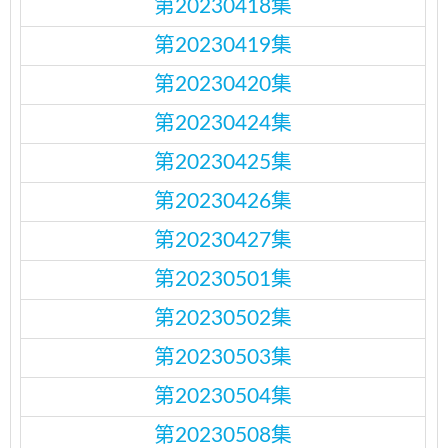
第20230418集
第20230419集
第20230420集
第20230424集
第20230425集
第20230426集
第20230427集
第20230501集
第20230502集
第20230503集
第20230504集
第20230508集