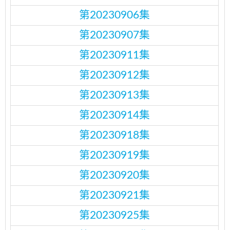
第20230906集
第20230907集
第20230911集
第20230912集
第20230913集
第20230914集
第20230918集
第20230919集
第20230920集
第20230921集
第20230925集