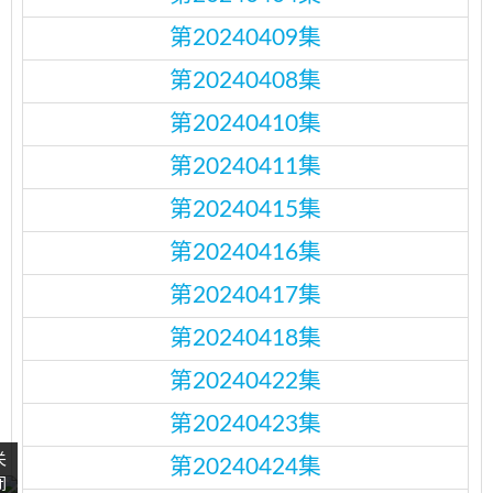
第20240409集
第20240408集
第20240410集
第20240411集
第20240415集
第20240416集
第20240417集
第20240418集
第20240422集
第20240423集
关
第20240424集
闭