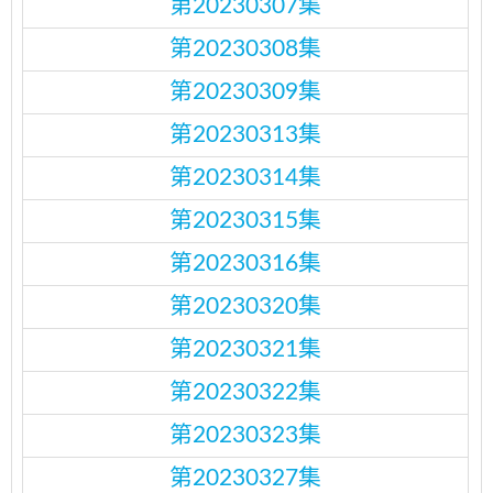
第20230307集
第20230308集
第20230309集
第20230313集
第20230314集
第20230315集
第20230316集
第20230320集
第20230321集
第20230322集
第20230323集
第20230327集