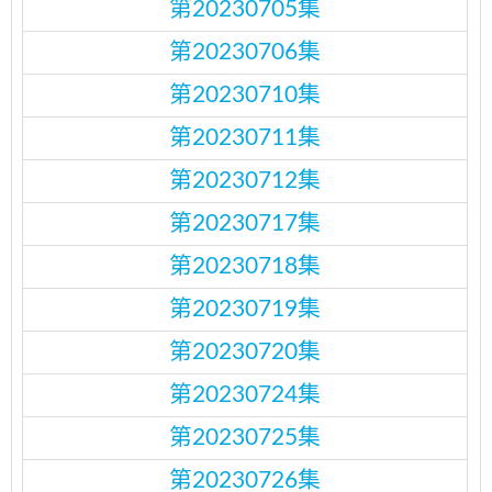
第20230705集
第20230706集
第20230710集
第20230711集
第20230712集
第20230717集
第20230718集
第20230719集
第20230720集
第20230724集
第20230725集
第20230726集