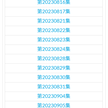
第20230816集
第20230817集
第20230821集
第20230822集
第20230823集
第20230824集
第20230828集
第20230829集
第20230830集
第20230831集
第20230904集
第20230905集