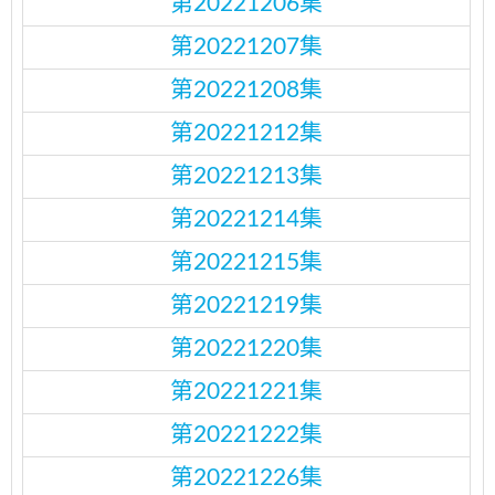
第20221206集
第20221207集
第20221208集
第20221212集
第20221213集
第20221214集
第20221215集
第20221219集
第20221220集
第20221221集
第20221222集
第20221226集