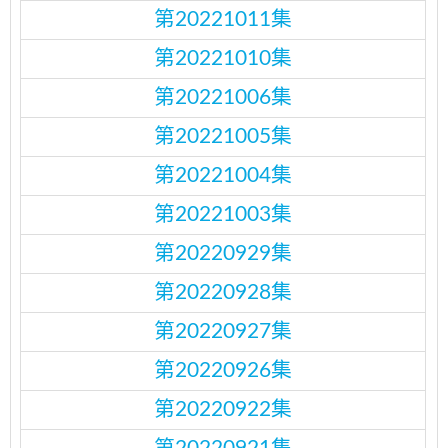
第20221011集
第20221010集
第20221006集
第20221005集
第20221004集
第20221003集
第20220929集
第20220928集
第20220927集
第20220926集
第20220922集