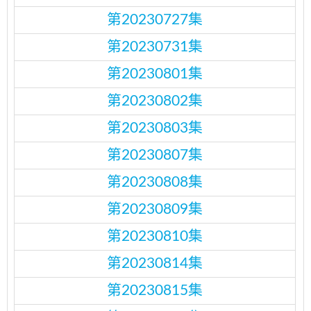
第20230727集
第20230731集
第20230801集
第20230802集
第20230803集
第20230807集
第20230808集
第20230809集
第20230810集
第20230814集
第20230815集