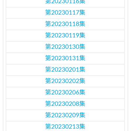
第20230116集
第20230117集
第20230118集
第20230119集
第20230130集
第20230131集
第20230201集
第20230202集
第20230206集
第20230208集
第20230209集
第20230213集