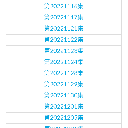
第20221116集
第20221117集
第20221121集
第20221122集
第20221123集
第20221124集
第20221128集
第20221129集
第20221130集
第20221201集
第20221205集