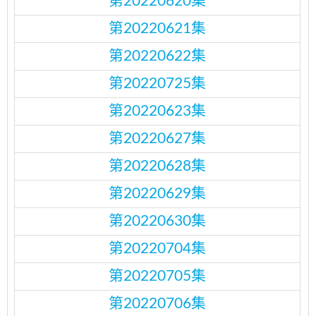
第20220620集
第20220621集
第20220622集
第20220725集
第20220623集
第20220627集
第20220628集
第20220629集
第20220630集
第20220704集
第20220705集
第20220706集