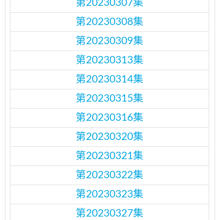
第20230307集
第20230308集
第20230309集
第20230313集
第20230314集
第20230315集
第20230316集
第20230320集
第20230321集
第20230322集
第20230323集
第20230327集