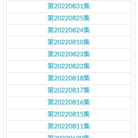
第20220831集
第20220825集
第20220824集
第20220810集
第20220823集
第20220822集
第20220818集
第20220817集
第20220816集
第20220815集
第20220811集