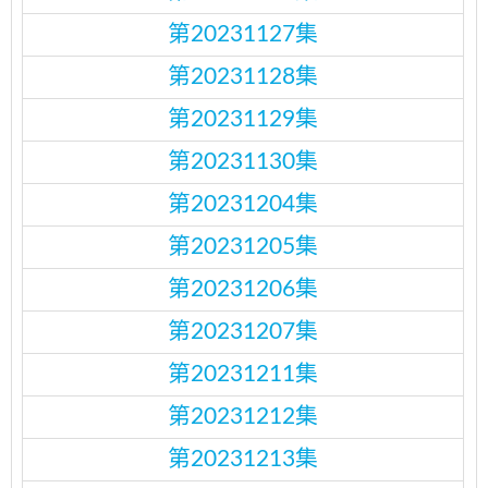
第20231127集
第20231128集
第20231129集
第20231130集
第20231204集
第20231205集
第20231206集
第20231207集
第20231211集
第20231212集
第20231213集