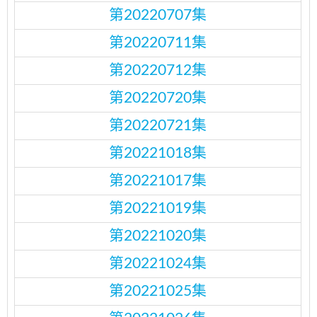
第20220707集
第20220711集
第20220712集
第20220720集
第20220721集
第20221018集
第20221017集
第20221019集
第20221020集
第20221024集
第20221025集