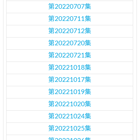
第20220707集
第20220711集
第20220712集
第20220720集
第20220721集
第20221018集
第20221017集
第20221019集
第20221020集
第20221024集
第20221025集