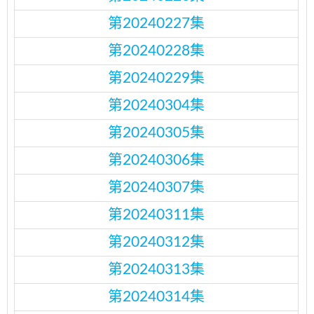
第20240227集
第20240228集
第20240229集
第20240304集
第20240305集
第20240306集
第20240307集
第20240311集
第20240312集
第20240313集
第20240314集