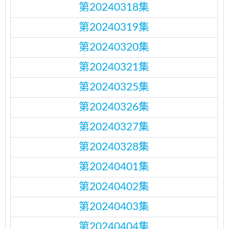
第20240318集
第20240319集
第20240320集
第20240321集
第20240325集
第20240326集
第20240327集
第20240328集
第20240401集
第20240402集
第20240403集
第20240404集