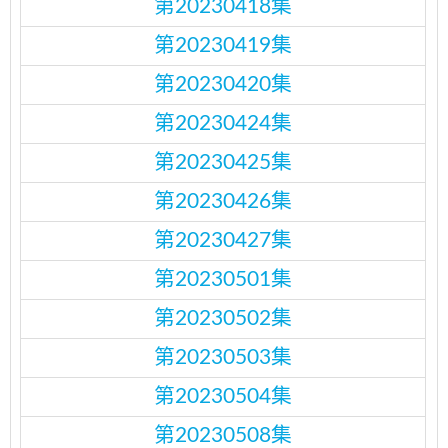
第20230418集
第20230419集
第20230420集
第20230424集
第20230425集
第20230426集
第20230427集
第20230501集
第20230502集
第20230503集
第20230504集
第20230508集