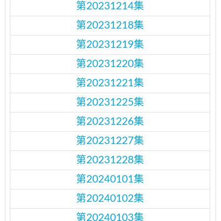
第20231214集
第20231218集
第20231219集
第20231220集
第20231221集
第20231225集
第20231226集
第20231227集
第20231228集
第20240101集
第20240102集
第20240103集