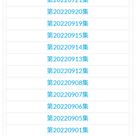
第20220921集
第20220920集
第20220919集
第20220915集
第20220914集
第20220913集
第20220912集
第20220908集
第20220907集
第20220906集
第20220905集
第20220901集