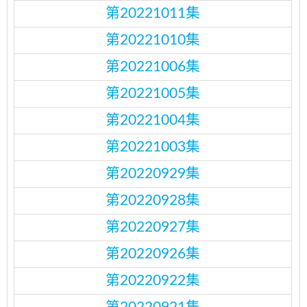
第20221011集
第20221010集
第20221006集
第20221005集
第20221004集
第20221003集
第20220929集
第20220928集
第20220927集
第20220926集
第20220922集