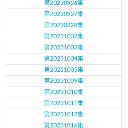
第20230926集
第20230927集
第20230928集
第20231002集
第20231003集
第20231004集
第20231005集
第20231009集
第20231010集
第20231011集
第20231012集
第20231016集