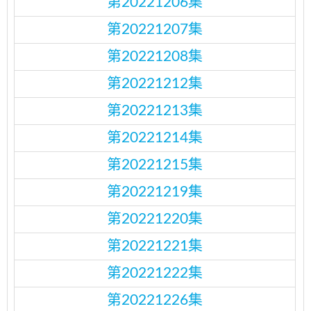
第20221206集
第20221207集
第20221208集
第20221212集
第20221213集
第20221214集
第20221215集
第20221219集
第20221220集
第20221221集
第20221222集
第20221226集