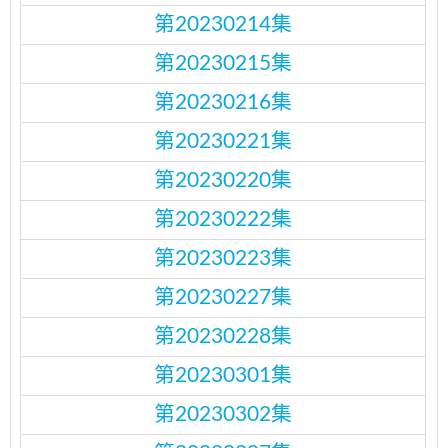
第20230214集
第20230215集
第20230216集
第20230221集
第20230220集
第20230222集
第20230223集
第20230227集
第20230228集
第20230301集
第20230302集