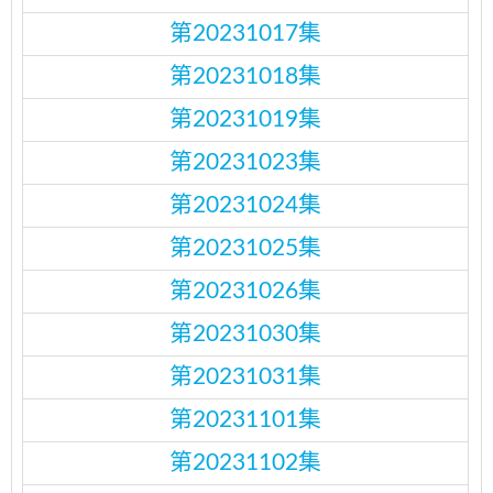
第20231017集
第20231018集
第20231019集
第20231023集
第20231024集
第20231025集
第20231026集
第20231030集
第20231031集
第20231101集
第20231102集