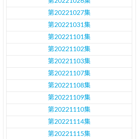
第20221026集
第20221027集
第20221031集
第20221101集
第20221102集
第20221103集
第20221107集
第20221108集
第20221109集
第20221110集
第20221114集
第20221115集