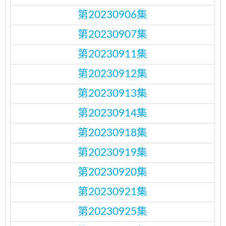
第20230906集
第20230907集
第20230911集
第20230912集
第20230913集
第20230914集
第20230918集
第20230919集
第20230920集
第20230921集
第20230925集