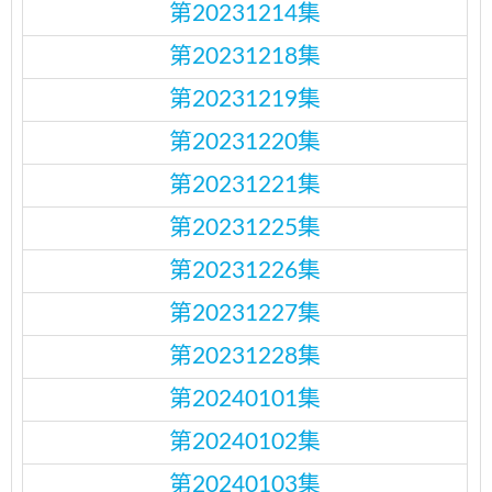
第20231214集
第20231218集
第20231219集
第20231220集
第20231221集
第20231225集
第20231226集
第20231227集
第20231228集
第20240101集
第20240102集
第20240103集