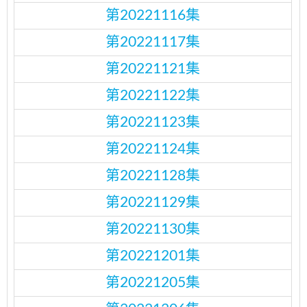
第20221116集
第20221117集
第20221121集
第20221122集
第20221123集
第20221124集
第20221128集
第20221129集
第20221130集
第20221201集
第20221205集