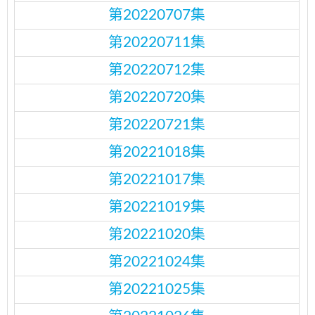
第20220707集
第20220711集
第20220712集
第20220720集
第20220721集
第20221018集
第20221017集
第20221019集
第20221020集
第20221024集
第20221025集