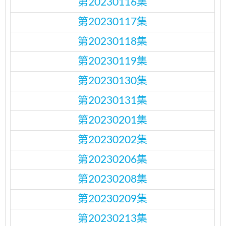
第20230116集
第20230117集
第20230118集
第20230119集
第20230130集
第20230131集
第20230201集
第20230202集
第20230206集
第20230208集
第20230209集
第20230213集