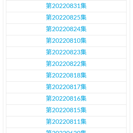
第20220831集
第20220825集
第20220824集
第20220810集
第20220823集
第20220822集
第20220818集
第20220817集
第20220816集
第20220815集
第20220811集