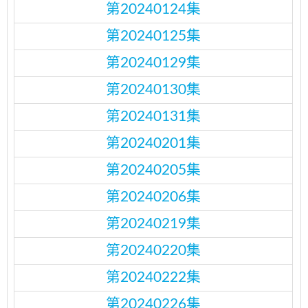
第20240124集
第20240125集
第20240129集
第20240130集
第20240131集
第20240201集
第20240205集
第20240206集
第20240219集
第20240220集
第20240222集
第20240226集