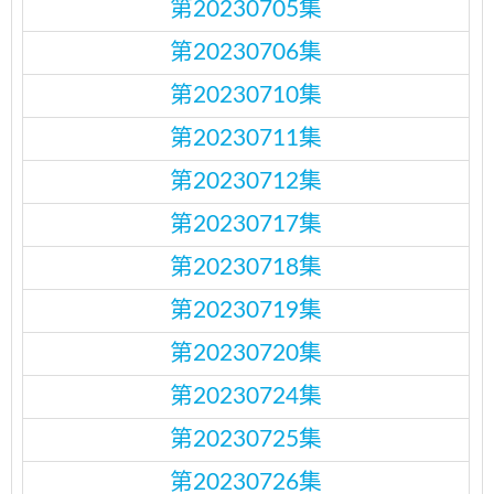
第20230705集
第20230706集
第20230710集
第20230711集
第20230712集
第20230717集
第20230718集
第20230719集
第20230720集
第20230724集
第20230725集
第20230726集