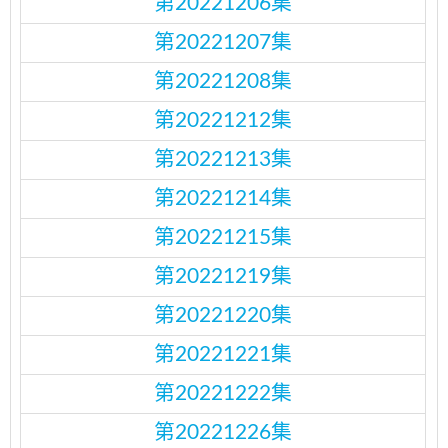
第20221206集
第20221207集
第20221208集
第20221212集
第20221213集
第20221214集
第20221215集
第20221219集
第20221220集
第20221221集
第20221222集
第20221226集