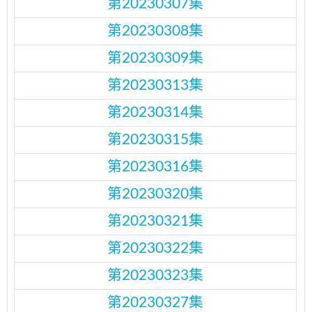
第20230307集
第20230308集
第20230309集
第20230313集
第20230314集
第20230315集
第20230316集
第20230320集
第20230321集
第20230322集
第20230323集
第20230327集