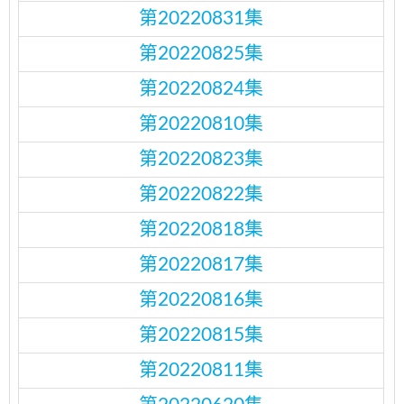
第20220831集
第20220825集
第20220824集
第20220810集
第20220823集
第20220822集
第20220818集
第20220817集
第20220816集
第20220815集
第20220811集