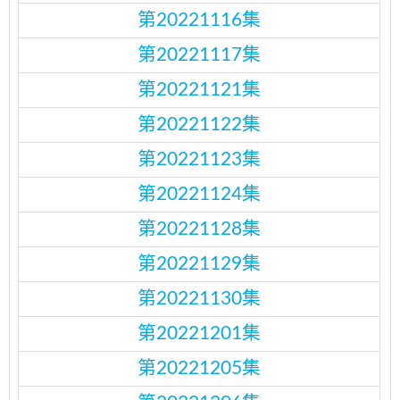
第20221116集
第20221117集
第20221121集
第20221122集
第20221123集
第20221124集
第20221128集
第20221129集
第20221130集
第20221201集
第20221205集