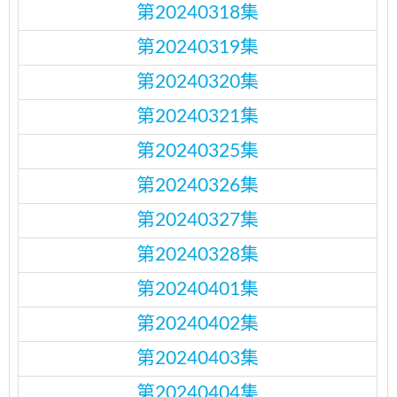
第20240318集
第20240319集
第20240320集
第20240321集
第20240325集
第20240326集
第20240327集
第20240328集
第20240401集
第20240402集
第20240403集
第20240404集