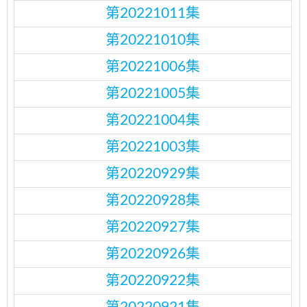
第20221011集
第20221010集
第20221006集
第20221005集
第20221004集
第20221003集
第20220929集
第20220928集
第20220927集
第20220926集
第20220922集