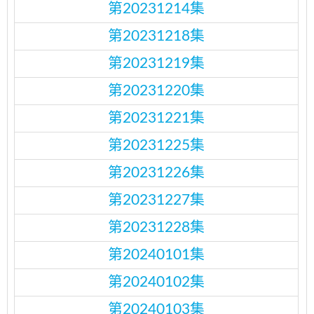
第20231214集
第20231218集
第20231219集
第20231220集
第20231221集
第20231225集
第20231226集
第20231227集
第20231228集
第20240101集
第20240102集
第20240103集