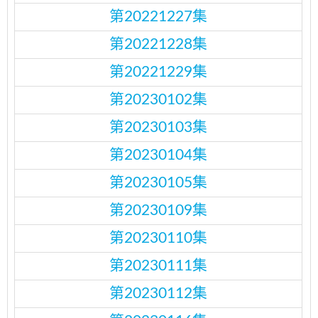
第20221227集
第20221228集
第20221229集
第20230102集
第20230103集
第20230104集
第20230105集
第20230109集
第20230110集
第20230111集
第20230112集