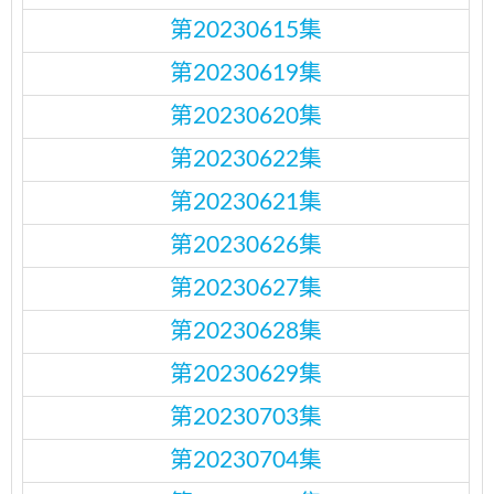
第20230615集
第20230619集
第20230620集
第20230622集
第20230621集
第20230626集
第20230627集
第20230628集
第20230629集
第20230703集
第20230704集