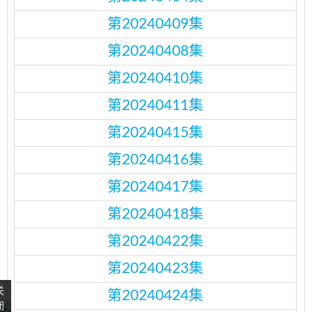
第20240409集
第20240408集
第20240410集
第20240411集
第20240415集
第20240416集
第20240417集
第20240418集
第20240422集
第20240423集
关
第20240424集
闭