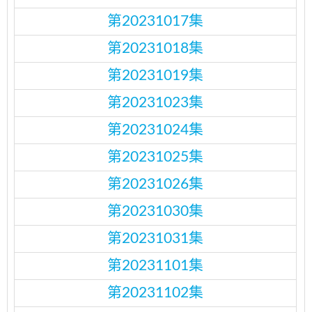
第20231017集
第20231018集
第20231019集
第20231023集
第20231024集
第20231025集
第20231026集
第20231030集
第20231031集
第20231101集
第20231102集