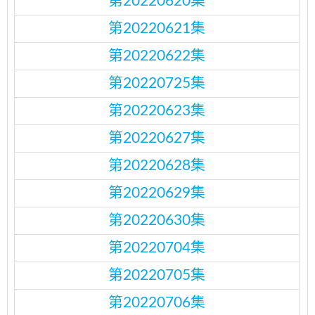
第20220620集
第20220621集
第20220622集
第20220725集
第20220623集
第20220627集
第20220628集
第20220629集
第20220630集
第20220704集
第20220705集
第20220706集