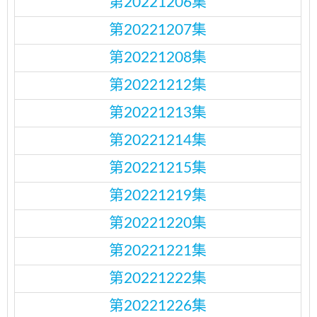
第20221206集
第20221207集
第20221208集
第20221212集
第20221213集
第20221214集
第20221215集
第20221219集
第20221220集
第20221221集
第20221222集
第20221226集