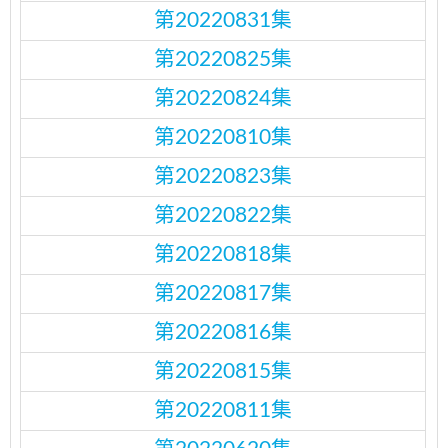
第20220831集
第20220825集
第20220824集
第20220810集
第20220823集
第20220822集
第20220818集
第20220817集
第20220816集
第20220815集
第20220811集