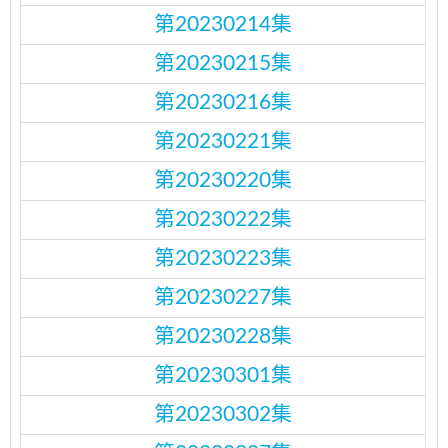
第20230214集
第20230215集
第20230216集
第20230221集
第20230220集
第20230222集
第20230223集
第20230227集
第20230228集
第20230301集
第20230302集