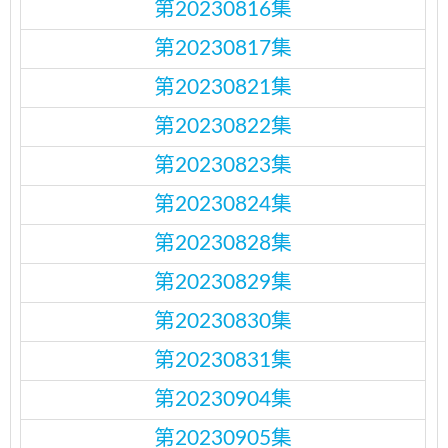
第20230816集
第20230817集
第20230821集
第20230822集
第20230823集
第20230824集
第20230828集
第20230829集
第20230830集
第20230831集
第20230904集
第20230905集