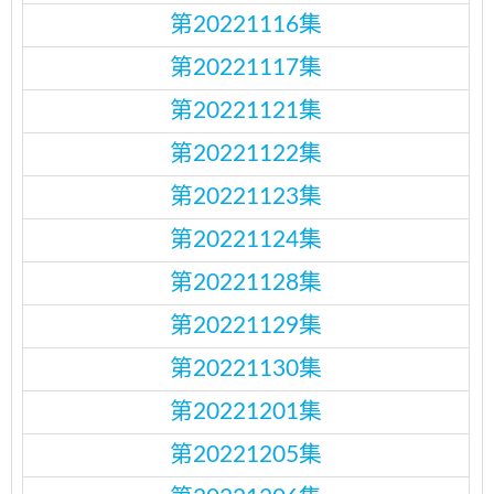
第20221116集
第20221117集
第20221121集
第20221122集
第20221123集
第20221124集
第20221128集
第20221129集
第20221130集
第20221201集
第20221205集