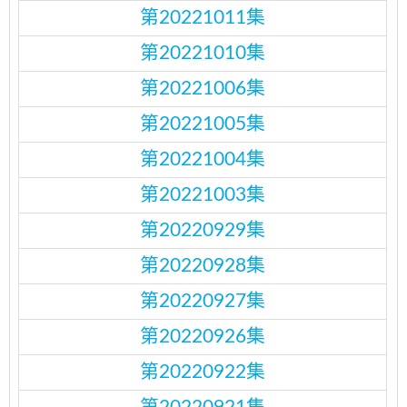
第20221011集
第20221010集
第20221006集
第20221005集
第20221004集
第20221003集
第20220929集
第20220928集
第20220927集
第20220926集
第20220922集