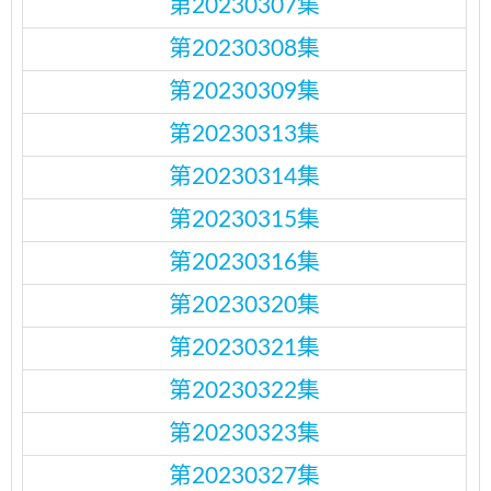
第20230307集
第20230308集
第20230309集
第20230313集
第20230314集
第20230315集
第20230316集
第20230320集
第20230321集
第20230322集
第20230323集
第20230327集