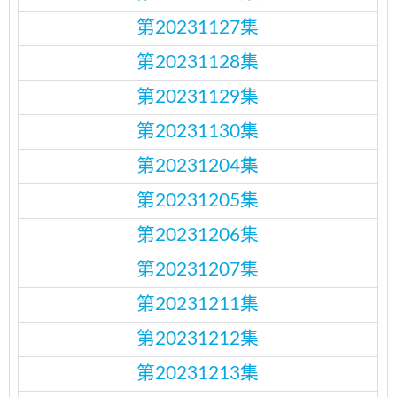
第20231127集
第20231128集
第20231129集
第20231130集
第20231204集
第20231205集
第20231206集
第20231207集
第20231211集
第20231212集
第20231213集