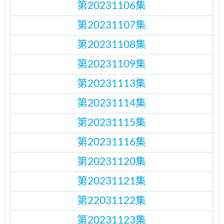
第20231106集
第20231107集
第20231108集
第20231109集
第20231113集
第20231114集
第20231115集
第20231116集
第20231120集
第20231121集
第22031122集
第20231123集