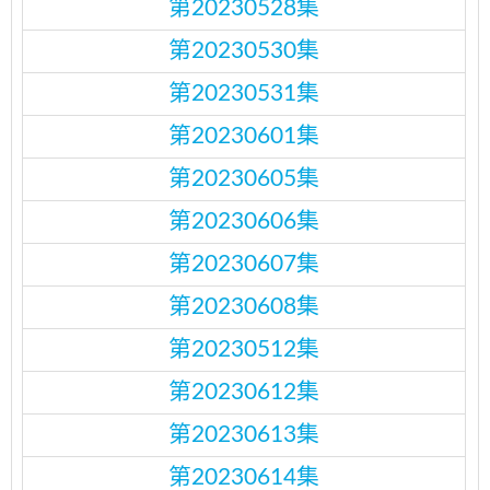
第20230528集
第20230530集
第20230531集
第20230601集
第20230605集
第20230606集
第20230607集
第20230608集
第20230512集
第20230612集
第20230613集
第20230614集