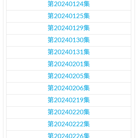
第20240124集
第20240125集
第20240129集
第20240130集
第20240131集
第20240201集
第20240205集
第20240206集
第20240219集
第20240220集
第20240222集
第20240226集