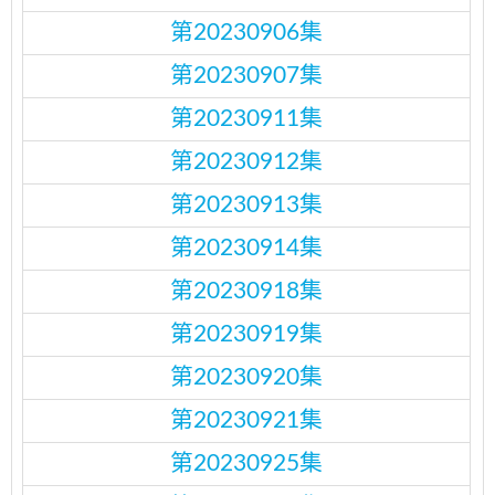
第20230906集
第20230907集
第20230911集
第20230912集
第20230913集
第20230914集
第20230918集
第20230919集
第20230920集
第20230921集
第20230925集