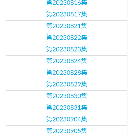
第20230816集
第20230817集
第20230821集
第20230822集
第20230823集
第20230824集
第20230828集
第20230829集
第20230830集
第20230831集
第20230904集
第20230905集