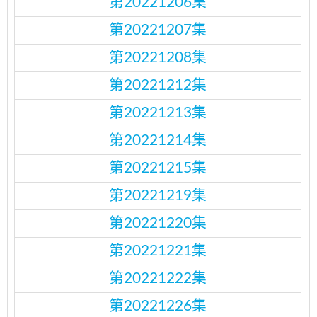
第20221206集
第20221207集
第20221208集
第20221212集
第20221213集
第20221214集
第20221215集
第20221219集
第20221220集
第20221221集
第20221222集
第20221226集