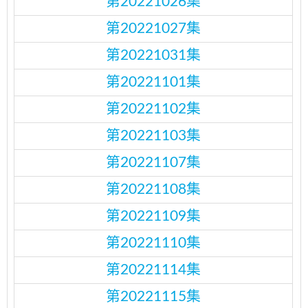
第20221026集
第20221027集
第20221031集
第20221101集
第20221102集
第20221103集
第20221107集
第20221108集
第20221109集
第20221110集
第20221114集
第20221115集