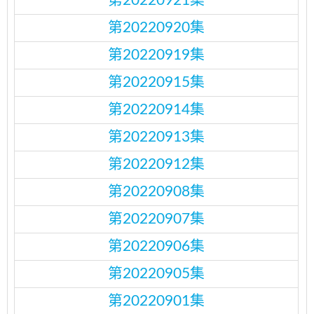
第20220921集
第20220920集
第20220919集
第20220915集
第20220914集
第20220913集
第20220912集
第20220908集
第20220907集
第20220906集
第20220905集
第20220901集