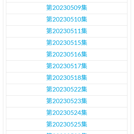
第20230509集
第20230510集
第20230511集
第20230515集
第20230516集
第20230517集
第20230518集
第20230522集
第20230523集
第20230524集
第20230525集