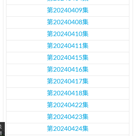
第20240409集
第20240408集
第20240410集
第20240411集
第20240415集
第20240416集
第20240417集
第20240418集
第20240422集
第20240423集
关
第20240424集
闭