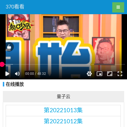
370看看
在线播放
量子云
第20221013集
第20221012集