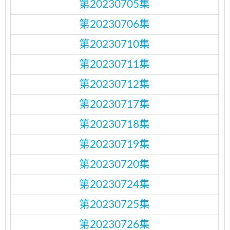
第20230705集
第20230706集
第20230710集
第20230711集
第20230712集
第20230717集
第20230718集
第20230719集
第20230720集
第20230724集
第20230725集
第20230726集