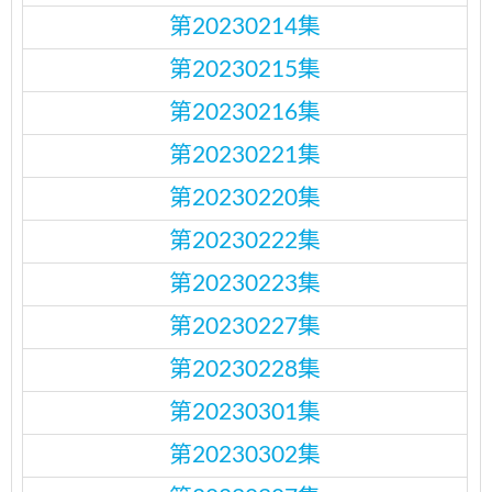
第20230214集
第20230215集
第20230216集
第20230221集
第20230220集
第20230222集
第20230223集
第20230227集
第20230228集
第20230301集
第20230302集