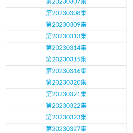
第20230307集
第20230308集
第20230309集
第20230313集
第20230314集
第20230315集
第20230316集
第20230320集
第20230321集
第20230322集
第20230323集
第20230327集