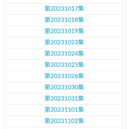
第20231017集
第20231018集
第20231019集
第20231023集
第20231024集
第20231025集
第20231026集
第20231030集
第20231031集
第20231101集
第20231102集