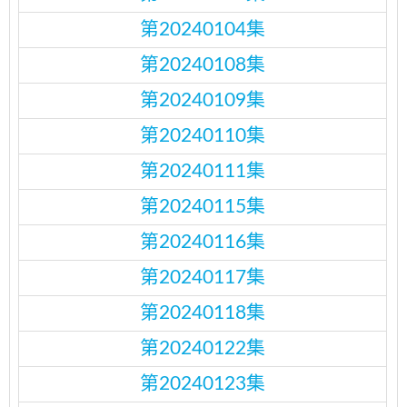
第20240104集
第20240108集
第20240109集
第20240110集
第20240111集
第20240115集
第20240116集
第20240117集
第20240118集
第20240122集
第20240123集