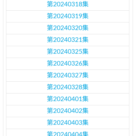
第20240318集
第20240319集
第20240320集
第20240321集
第20240325集
第20240326集
第20240327集
第20240328集
第20240401集
第20240402集
第20240403集
第20240404集