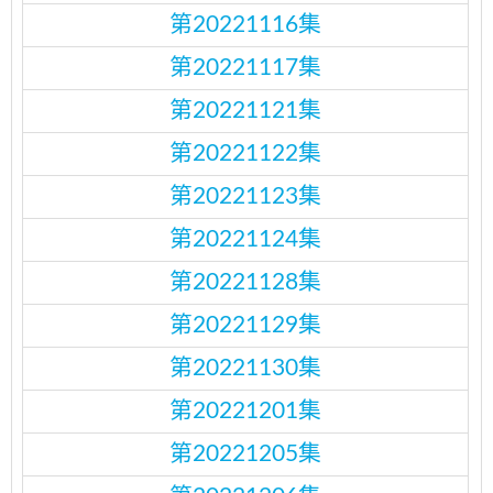
第20221116集
第20221117集
第20221121集
第20221122集
第20221123集
第20221124集
第20221128集
第20221129集
第20221130集
第20221201集
第20221205集