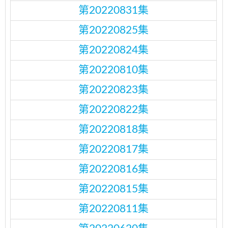
第20220831集
第20220825集
第20220824集
第20220810集
第20220823集
第20220822集
第20220818集
第20220817集
第20220816集
第20220815集
第20220811集