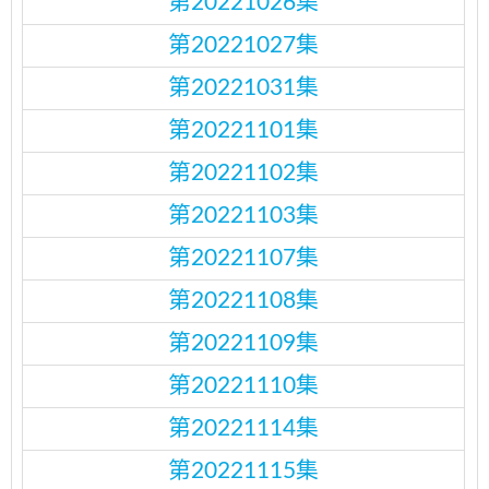
第20221026集
第20221027集
第20221031集
第20221101集
第20221102集
第20221103集
第20221107集
第20221108集
第20221109集
第20221110集
第20221114集
第20221115集