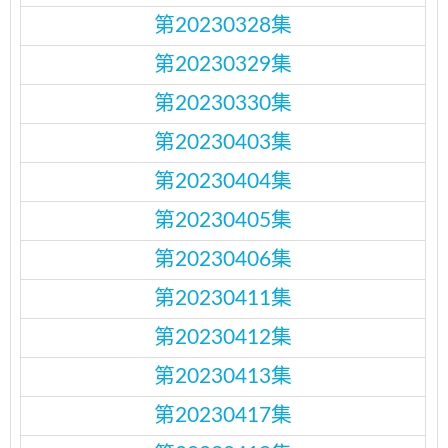
第20230328集
第20230329集
第20230330集
第20230403集
第20230404集
第20230405集
第20230406集
第20230411集
第20230412集
第20230413集
第20230417集