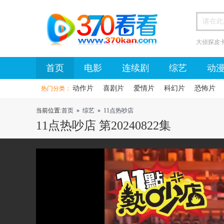
大侦探皮
首页
首页
电影
连续剧
综艺
动
动作片
喜剧片
爱情片
科幻片
恐怖片
热门分类：
当前位置:
首页
»
综艺
»
11点热吵店
11点热吵店 第20240822集