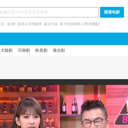
卡丘
追龙Ⅱ
黑衣人全球追缉
破冰行动
权力的游戏第八季[未删版]
漫
大陆剧
日韩剧
欧美剧
港台剧