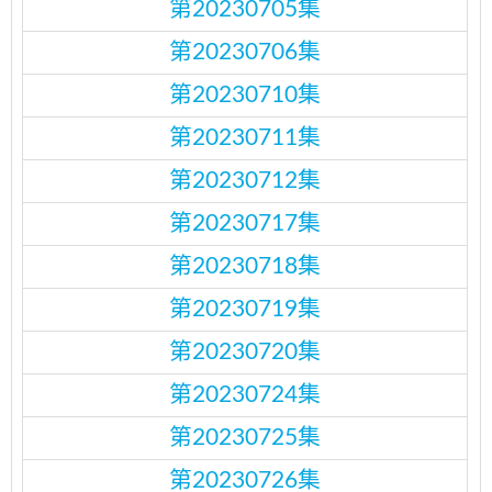
第20230705集
第20230706集
第20230710集
第20230711集
第20230712集
第20230717集
第20230718集
第20230719集
第20230720集
第20230724集
第20230725集
第20230726集