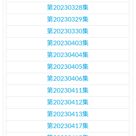
第20230328集
第20230329集
第20230330集
第20230403集
第20230404集
第20230405集
第20230406集
第20230411集
第20230412集
第20230413集
第20230417集