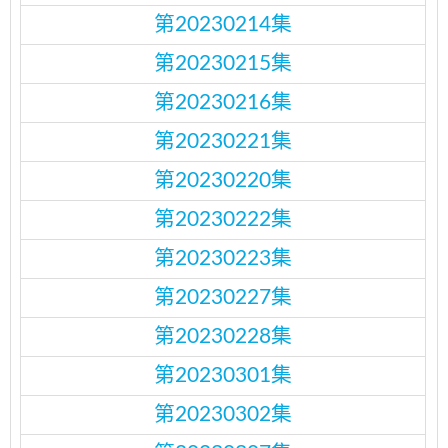
第20230214集
第20230215集
第20230216集
第20230221集
第20230220集
第20230222集
第20230223集
第20230227集
第20230228集
第20230301集
第20230302集