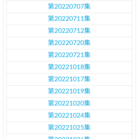
第20220707集
第20220711集
第20220712集
第20220720集
第20220721集
第20221018集
第20221017集
第20221019集
第20221020集
第20221024集
第20221025集