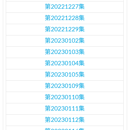
第20221227集
第20221228集
第20221229集
第20230102集
第20230103集
第20230104集
第20230105集
第20230109集
第20230110集
第20230111集
第20230112集