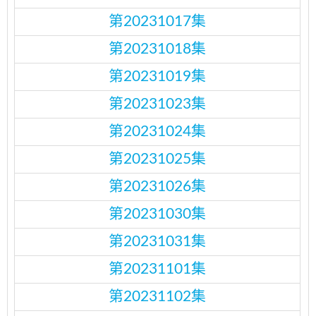
第20231017集
第20231018集
第20231019集
第20231023集
第20231024集
第20231025集
第20231026集
第20231030集
第20231031集
第20231101集
第20231102集