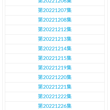
第20221206集
第20221207集
第20221208集
第20221212集
第20221213集
第20221214集
第20221215集
第20221219集
第20221220集
第20221221集
第20221222集
第20221226集