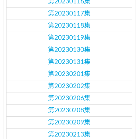
第20230116集
第20230117集
第20230118集
第20230119集
第20230130集
第20230131集
第20230201集
第20230202集
第20230206集
第20230208集
第20230209集
第20230213集