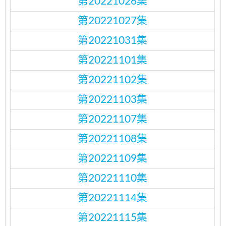
第20221026集
第20221027集
第20221031集
第20221101集
第20221102集
第20221103集
第20221107集
第20221108集
第20221109集
第20221110集
第20221114集
第20221115集