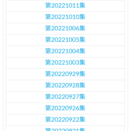
第20221011集
第20221010集
第20221006集
第20221005集
第20221004集
第20221003集
第20220929集
第20220928集
第20220927集
第20220926集
第20220922集