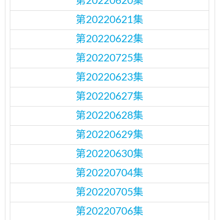
第20220620集
第20220621集
第20220622集
第20220725集
第20220623集
第20220627集
第20220628集
第20220629集
第20220630集
第20220704集
第20220705集
第20220706集