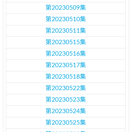
第20230509集
第20230510集
第20230511集
第20230515集
第20230516集
第20230517集
第20230518集
第20230522集
第20230523集
第20230524集
第20230525集