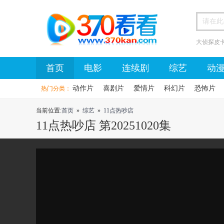
大侦探皮
首页
首页
电影
连续剧
综艺
动
动作片
喜剧片
爱情片
科幻片
恐怖片
热门分类：
当前位置:
首页
»
综艺
»
11点热吵店
11点热吵店 第20251020集