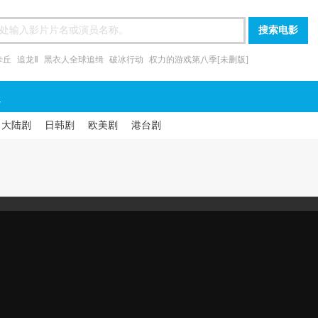
卡丘
追龙Ⅱ
黑衣人全球追缉
破冰行动
权力的游戏第八季[未删版]
漫
大陆剧
日韩剧
欧美剧
港台剧