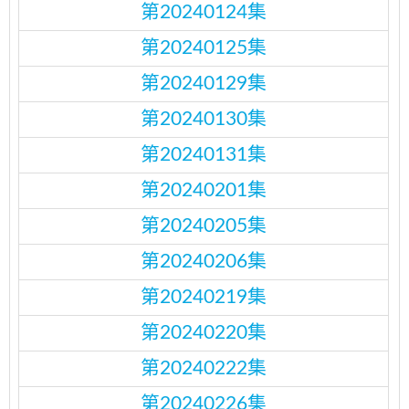
第20240124集
第20240125集
第20240129集
第20240130集
第20240131集
第20240201集
第20240205集
第20240206集
第20240219集
第20240220集
第20240222集
第20240226集