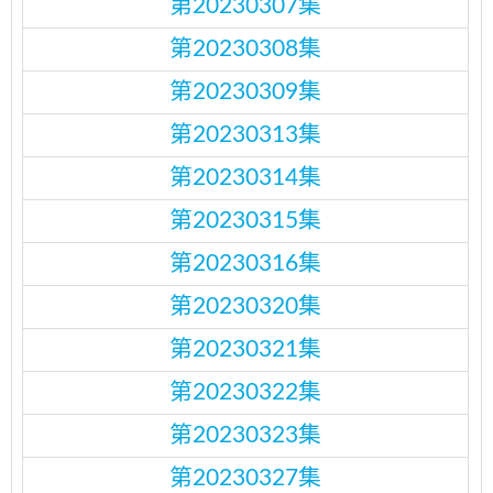
第20230307集
第20230308集
第20230309集
第20230313集
第20230314集
第20230315集
第20230316集
第20230320集
第20230321集
第20230322集
第20230323集
第20230327集