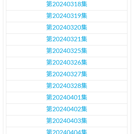
第20240318集
第20240319集
第20240320集
第20240321集
第20240325集
第20240326集
第20240327集
第20240328集
第20240401集
第20240402集
第20240403集
第20240404集