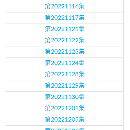
第20221116集
第20221117集
第20221121集
第20221122集
第20221123集
第20221124集
第20221128集
第20221129集
第20221130集
第20221201集
第20221205集