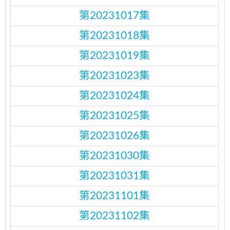
第20231017集
第20231018集
第20231019集
第20231023集
第20231024集
第20231025集
第20231026集
第20231030集
第20231031集
第20231101集
第20231102集