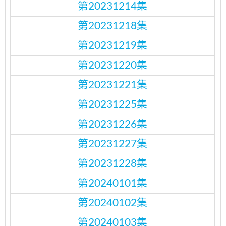
第20231214集
第20231218集
第20231219集
第20231220集
第20231221集
第20231225集
第20231226集
第20231227集
第20231228集
第20240101集
第20240102集
第20240103集