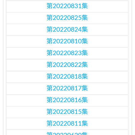
第20220831集
第20220825集
第20220824集
第20220810集
第20220823集
第20220822集
第20220818集
第20220817集
第20220816集
第20220815集
第20220811集