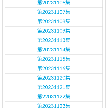
第20231106集
第20231107集
第20231108集
第20231109集
第20231113集
第20231114集
第20231115集
第20231116集
第20231120集
第20231121集
第22031122集
第20231123集