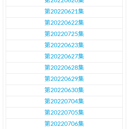
第20220620集
第20220621集
第20220622集
第20220725集
第20220623集
第20220627集
第20220628集
第20220629集
第20220630集
第20220704集
第20220705集
第20220706集