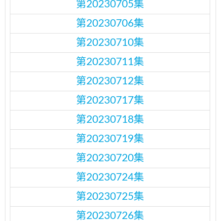
第20230705集
第20230706集
第20230710集
第20230711集
第20230712集
第20230717集
第20230718集
第20230719集
第20230720集
第20230724集
第20230725集
第20230726集