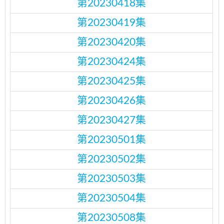
第20230418集
第20230419集
第20230420集
第20230424集
第20230425集
第20230426集
第20230427集
第20230501集
第20230502集
第20230503集
第20230504集
第20230508集