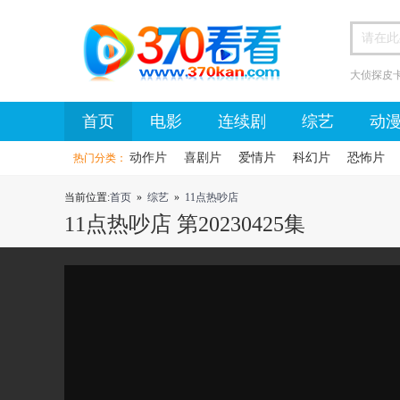
大侦探皮
首页
首页
电影
连续剧
综艺
动
动作片
喜剧片
爱情片
科幻片
恐怖片
热门分类：
当前位置:
首页
»
综艺
»
11点热吵店
11点热吵店 第20230425集