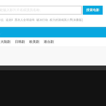
卡丘
追龙Ⅱ
黑衣人全球追缉
破冰行动
权力的游戏第八季[未删版]
漫
大陆剧
日韩剧
欧美剧
港台剧