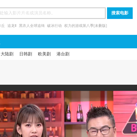
卡丘
追龙Ⅱ
黑衣人全球追缉
破冰行动
权力的游戏第八季[未删版]
漫
大陆剧
日韩剧
欧美剧
港台剧