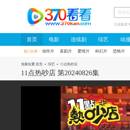
大侦探皮
首页
首页
电影
连续剧
综艺
动
动作片
喜剧片
爱情片
科幻片
恐怖片
热门分类：
当前位置:
首页
»
综艺
»
11点热吵店
11点热吵店 第20240826集