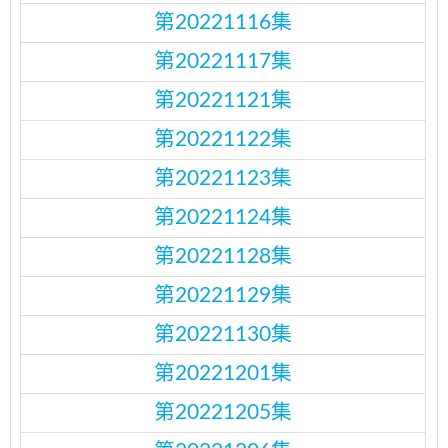
第20221116集
第20221117集
第20221121集
第20221122集
第20221123集
第20221124集
第20221128集
第20221129集
第20221130集
第20221201集
第20221205集