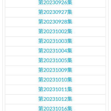
第20230926集
第20230927集
第20230928集
第20231002集
第20231003集
第20231004集
第20231005集
第20231009集
第20231010集
第20231011集
第20231012集
第20231016集