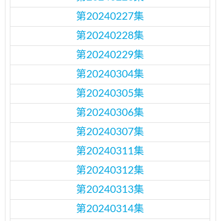
第20240227集
第20240228集
第20240229集
第20240304集
第20240305集
第20240306集
第20240307集
第20240311集
第20240312集
第20240313集
第20240314集