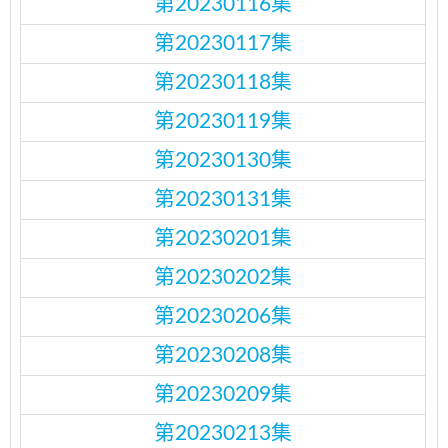
第20230116集
第20230117集
第20230118集
第20230119集
第20230130集
第20230131集
第20230201集
第20230202集
第20230206集
第20230208集
第20230209集
第20230213集