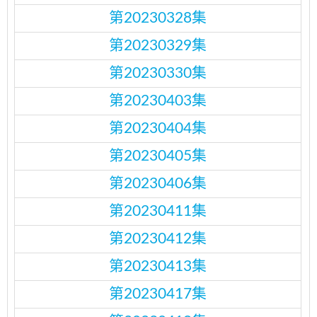
第20230328集
第20230329集
第20230330集
第20230403集
第20230404集
第20230405集
第20230406集
第20230411集
第20230412集
第20230413集
第20230417集