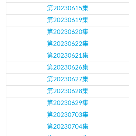
第20230615集
第20230619集
第20230620集
第20230622集
第20230621集
第20230626集
第20230627集
第20230628集
第20230629集
第20230703集
第20230704集