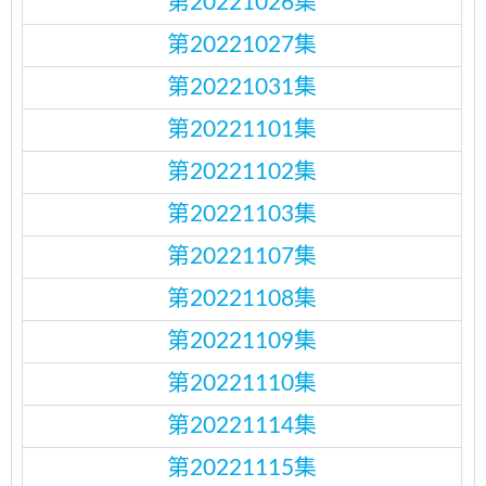
第20221026集
第20221027集
第20221031集
第20221101集
第20221102集
第20221103集
第20221107集
第20221108集
第20221109集
第20221110集
第20221114集
第20221115集