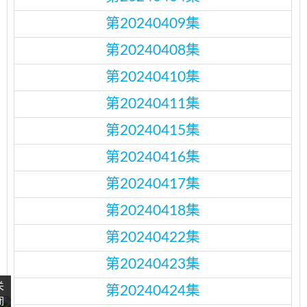
第20240409集
第20240408集
第20240410集
第20240411集
第20240415集
第20240416集
第20240417集
第20240418集
第20240422集
第20240423集
关
第20240424集
闭