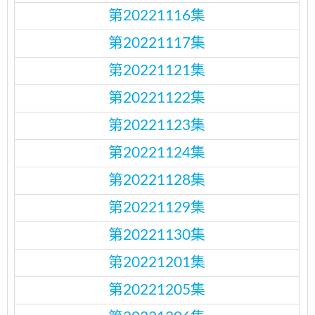
第20221116集
第20221117集
第20221121集
第20221122集
第20221123集
第20221124集
第20221128集
第20221129集
第20221130集
第20221201集
第20221205集