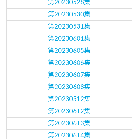
第20230528集
第20230530集
第20230531集
第20230601集
第20230605集
第20230606集
第20230607集
第20230608集
第20230512集
第20230612集
第20230613集
第20230614集