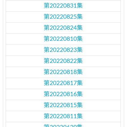
第20220831集
第20220825集
第20220824集
第20220810集
第20220823集
第20220822集
第20220818集
第20220817集
第20220816集
第20220815集
第20220811集