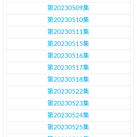
第20230509集
第20230510集
第20230511集
第20230515集
第20230516集
第20230517集
第20230518集
第20230522集
第20230523集
第20230524集
第20230525集