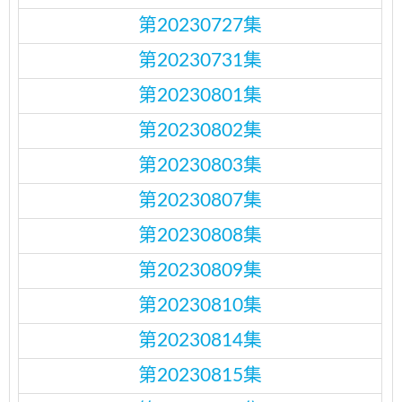
第20230727集
第20230731集
第20230801集
第20230802集
第20230803集
第20230807集
第20230808集
第20230809集
第20230810集
第20230814集
第20230815集