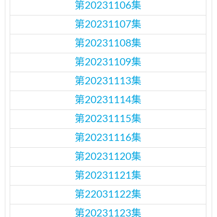
第20231106集
第20231107集
第20231108集
第20231109集
第20231113集
第20231114集
第20231115集
第20231116集
第20231120集
第20231121集
第22031122集
第20231123集