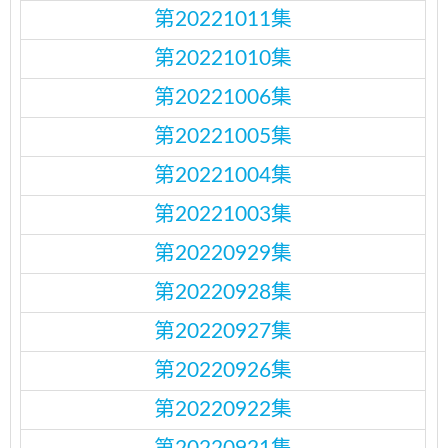
第20221011集
第20221010集
第20221006集
第20221005集
第20221004集
第20221003集
第20220929集
第20220928集
第20220927集
第20220926集
第20220922集