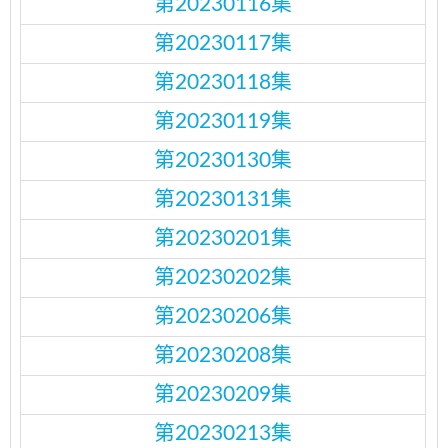
第20230116集
第20230117集
第20230118集
第20230119集
第20230130集
第20230131集
第20230201集
第20230202集
第20230206集
第20230208集
第20230209集
第20230213集