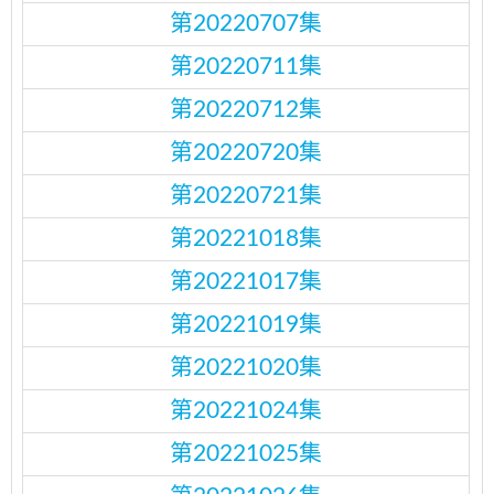
第20220707集
第20220711集
第20220712集
第20220720集
第20220721集
第20221018集
第20221017集
第20221019集
第20221020集
第20221024集
第20221025集