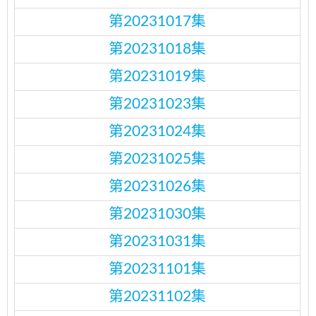
第20231017集
第20231018集
第20231019集
第20231023集
第20231024集
第20231025集
第20231026集
第20231030集
第20231031集
第20231101集
第20231102集