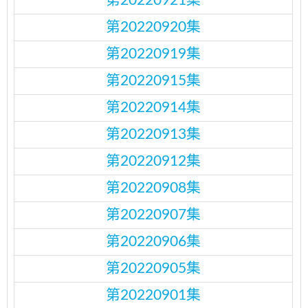
第20220921集
第20220920集
第20220919集
第20220915集
第20220914集
第20220913集
第20220912集
第20220908集
第20220907集
第20220906集
第20220905集
第20220901集