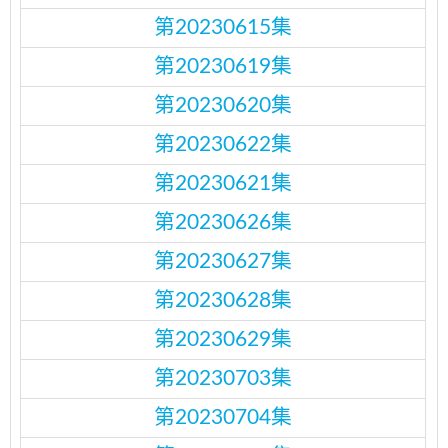
第20230615集
第20230619集
第20230620集
第20230622集
第20230621集
第20230626集
第20230627集
第20230628集
第20230629集
第20230703集
第20230704集