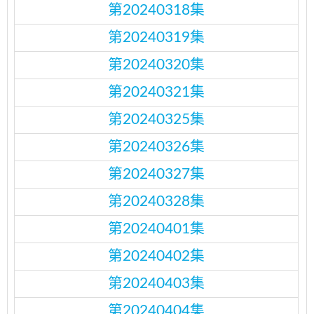
第20240318集
第20240319集
第20240320集
第20240321集
第20240325集
第20240326集
第20240327集
第20240328集
第20240401集
第20240402集
第20240403集
第20240404集