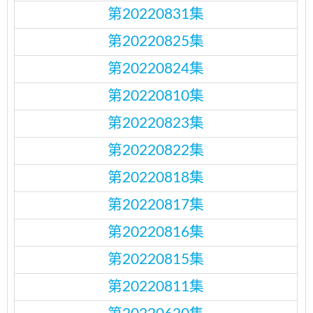
第20220831集
第20220825集
第20220824集
第20220810集
第20220823集
第20220822集
第20220818集
第20220817集
第20220816集
第20220815集
第20220811集