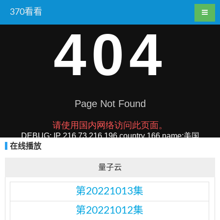
370看看
在线播放
量子云
第20221013集
第20221012集