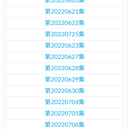
第20220620集
第20220621集
第20220622集
第20220725集
第20220623集
第20220627集
第20220628集
第20220629集
第20220630集
第20220704集
第20220705集
第20220706集