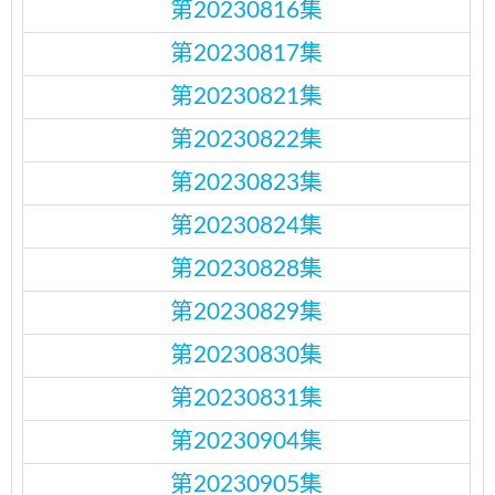
第20230816集
第20230817集
第20230821集
第20230822集
第20230823集
第20230824集
第20230828集
第20230829集
第20230830集
第20230831集
第20230904集
第20230905集