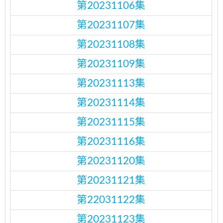
第20231106集
第20231107集
第20231108集
第20231109集
第20231113集
第20231114集
第20231115集
第20231116集
第20231120集
第20231121集
第22031122集
第20231123集