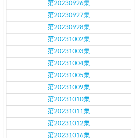
第20230926集
第20230927集
第20230928集
第20231002集
第20231003集
第20231004集
第20231005集
第20231009集
第20231010集
第20231011集
第20231012集
第20231016集