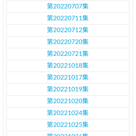
第20220707集
第20220711集
第20220712集
第20220720集
第20220721集
第20221018集
第20221017集
第20221019集
第20221020集
第20221024集
第20221025集