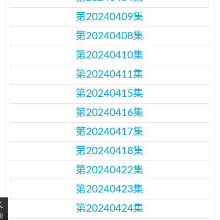
第20240409集
第20240408集
第20240410集
第20240411集
第20240415集
第20240416集
第20240417集
第20240418集
第20240422集
第20240423集
关
第20240424集
闭