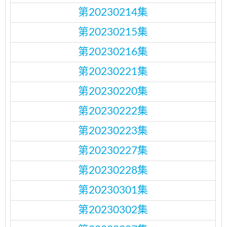
第20230214集
第20230215集
第20230216集
第20230221集
第20230220集
第20230222集
第20230223集
第20230227集
第20230228集
第20230301集
第20230302集