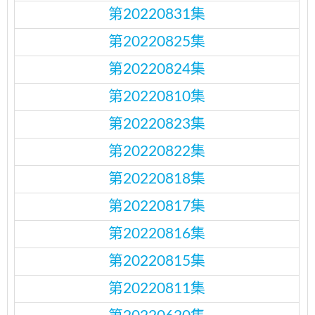
第20220831集
第20220825集
第20220824集
第20220810集
第20220823集
第20220822集
第20220818集
第20220817集
第20220816集
第20220815集
第20220811集