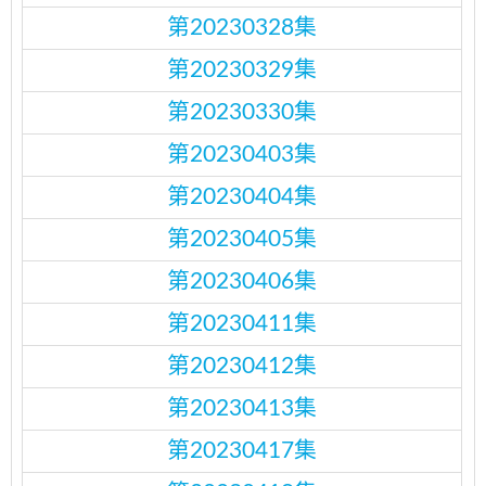
第20230328集
第20230329集
第20230330集
第20230403集
第20230404集
第20230405集
第20230406集
第20230411集
第20230412集
第20230413集
第20230417集