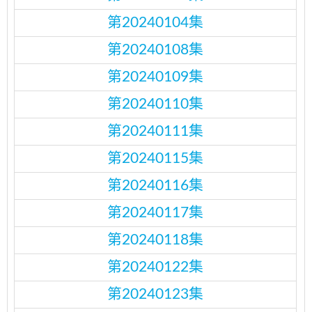
第20240104集
第20240108集
第20240109集
第20240110集
第20240111集
第20240115集
第20240116集
第20240117集
第20240118集
第20240122集
第20240123集