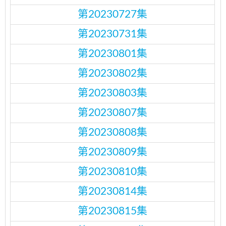
第20230727集
第20230731集
第20230801集
第20230802集
第20230803集
第20230807集
第20230808集
第20230809集
第20230810集
第20230814集
第20230815集