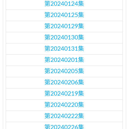
第20240124集
第20240125集
第20240129集
第20240130集
第20240131集
第20240201集
第20240205集
第20240206集
第20240219集
第20240220集
第20240222集
第20240226集