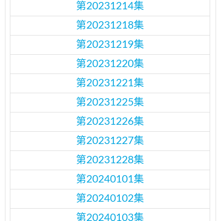
第20231214集
第20231218集
第20231219集
第20231220集
第20231221集
第20231225集
第20231226集
第20231227集
第20231228集
第20240101集
第20240102集
第20240103集