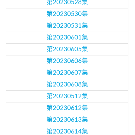
第20230528集
第20230530集
第20230531集
第20230601集
第20230605集
第20230606集
第20230607集
第20230608集
第20230512集
第20230612集
第20230613集
第20230614集