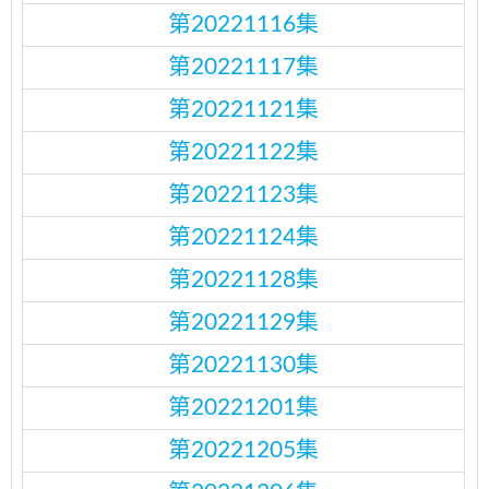
第20221116集
第20221117集
第20221121集
第20221122集
第20221123集
第20221124集
第20221128集
第20221129集
第20221130集
第20221201集
第20221205集