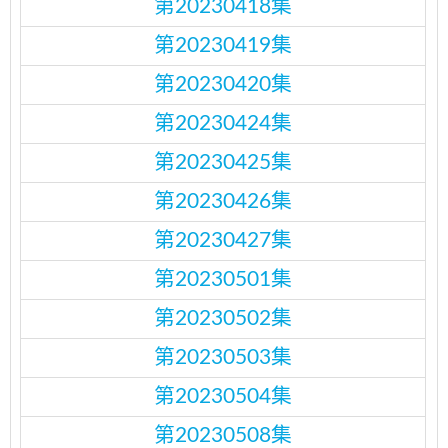
第20230418集
第20230419集
第20230420集
第20230424集
第20230425集
第20230426集
第20230427集
第20230501集
第20230502集
第20230503集
第20230504集
第20230508集