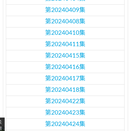
第20240409集
第20240408集
第20240410集
第20240411集
第20240415集
第20240416集
第20240417集
第20240418集
第20240422集
第20240423集
关
第20240424集
闭