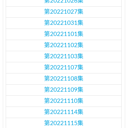
第20221026集
第20221027集
第20221031集
第20221101集
第20221102集
第20221103集
第20221107集
第20221108集
第20221109集
第20221110集
第20221114集
第20221115集