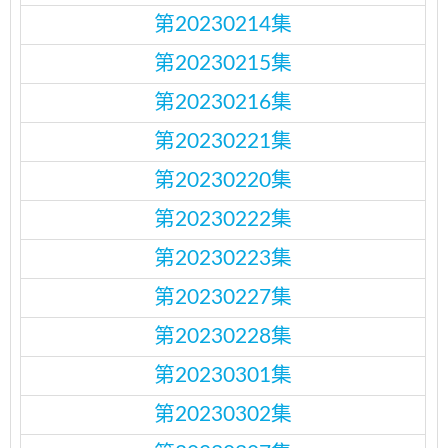
第20230214集
第20230215集
第20230216集
第20230221集
第20230220集
第20230222集
第20230223集
第20230227集
第20230228集
第20230301集
第20230302集