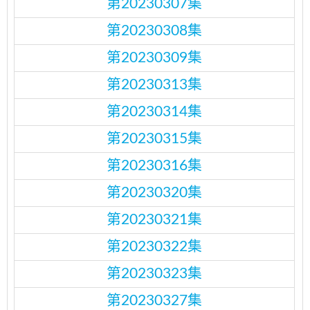
第20230307集
第20230308集
第20230309集
第20230313集
第20230314集
第20230315集
第20230316集
第20230320集
第20230321集
第20230322集
第20230323集
第20230327集