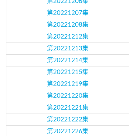
第20221206集
第20221207集
第20221208集
第20221212集
第20221213集
第20221214集
第20221215集
第20221219集
第20221220集
第20221221集
第20221222集
第20221226集