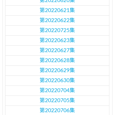
第20220620集
第20220621集
第20220622集
第20220725集
第20220623集
第20220627集
第20220628集
第20220629集
第20220630集
第20220704集
第20220705集
第20220706集