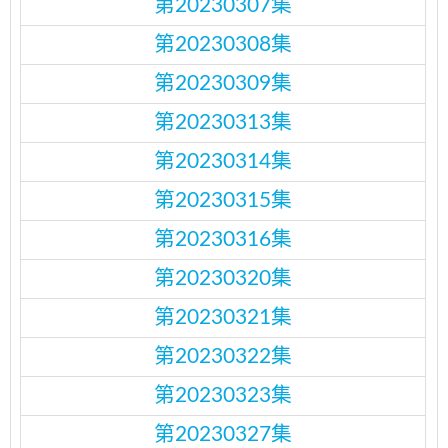
第20230307集
第20230308集
第20230309集
第20230313集
第20230314集
第20230315集
第20230316集
第20230320集
第20230321集
第20230322集
第20230323集
第20230327集