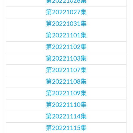
第20221026集
第20221027集
第20221031集
第20221101集
第20221102集
第20221103集
第20221107集
第20221108集
第20221109集
第20221110集
第20221114集
第20221115集