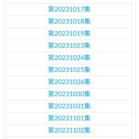
第20231017集
第20231018集
第20231019集
第20231023集
第20231024集
第20231025集
第20231026集
第20231030集
第20231031集
第20231101集
第20231102集