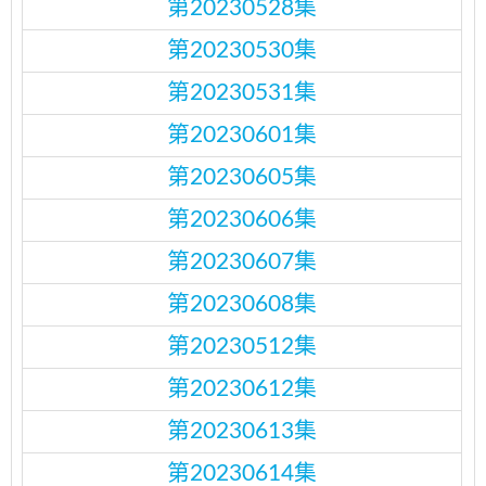
第20230528集
第20230530集
第20230531集
第20230601集
第20230605集
第20230606集
第20230607集
第20230608集
第20230512集
第20230612集
第20230613集
第20230614集