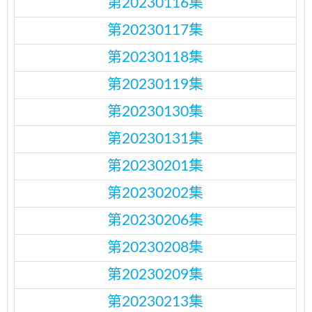
第20230116集
第20230117集
第20230118集
第20230119集
第20230130集
第20230131集
第20230201集
第20230202集
第20230206集
第20230208集
第20230209集
第20230213集