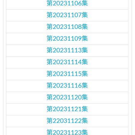
第20231106集
第20231107集
第20231108集
第20231109集
第20231113集
第20231114集
第20231115集
第20231116集
第20231120集
第20231121集
第22031122集
第20231123集