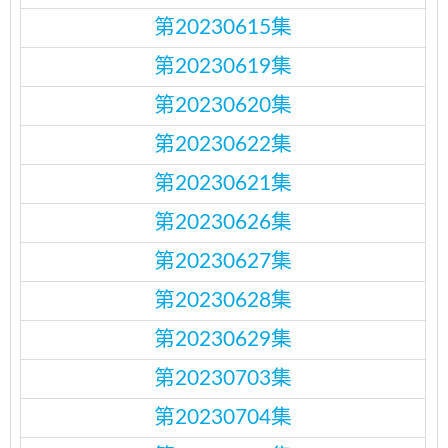
第20230615集
第20230619集
第20230620集
第20230622集
第20230621集
第20230626集
第20230627集
第20230628集
第20230629集
第20230703集
第20230704集