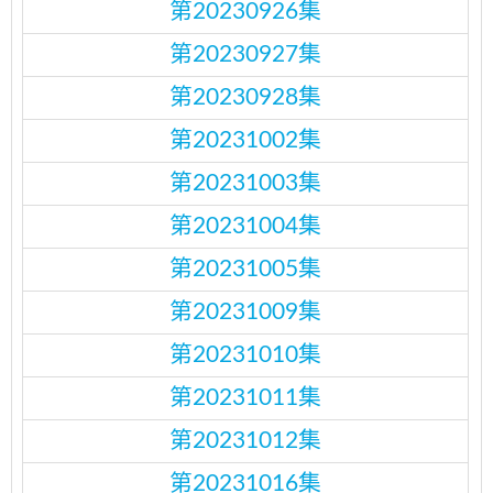
第20230926集
第20230927集
第20230928集
第20231002集
第20231003集
第20231004集
第20231005集
第20231009集
第20231010集
第20231011集
第20231012集
第20231016集