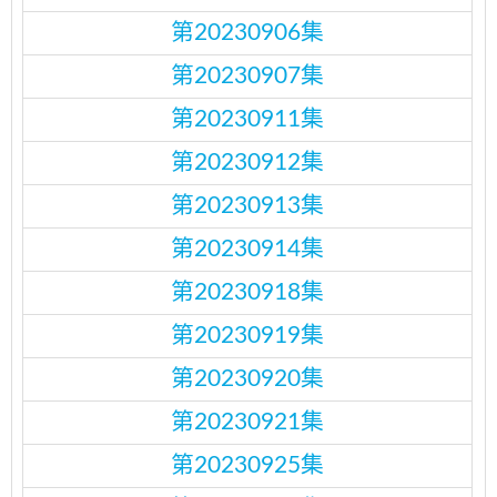
第20230906集
第20230907集
第20230911集
第20230912集
第20230913集
第20230914集
第20230918集
第20230919集
第20230920集
第20230921集
第20230925集