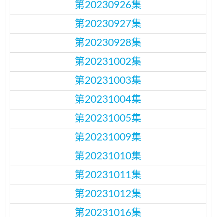
第20230926集
第20230927集
第20230928集
第20231002集
第20231003集
第20231004集
第20231005集
第20231009集
第20231010集
第20231011集
第20231012集
第20231016集