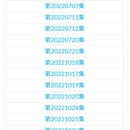
第20220707集
第20220711集
第20220712集
第20220720集
第20220721集
第20221018集
第20221017集
第20221019集
第20221020集
第20221024集
第20221025集