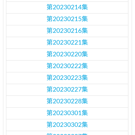
第20230214集
第20230215集
第20230216集
第20230221集
第20230220集
第20230222集
第20230223集
第20230227集
第20230228集
第20230301集
第20230302集