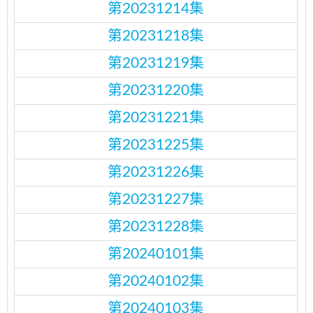
第20231214集
第20231218集
第20231219集
第20231220集
第20231221集
第20231225集
第20231226集
第20231227集
第20231228集
第20240101集
第20240102集
第20240103集