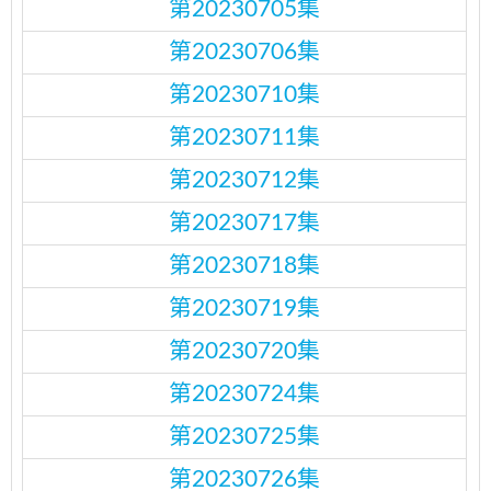
第20230705集
第20230706集
第20230710集
第20230711集
第20230712集
第20230717集
第20230718集
第20230719集
第20230720集
第20230724集
第20230725集
第20230726集