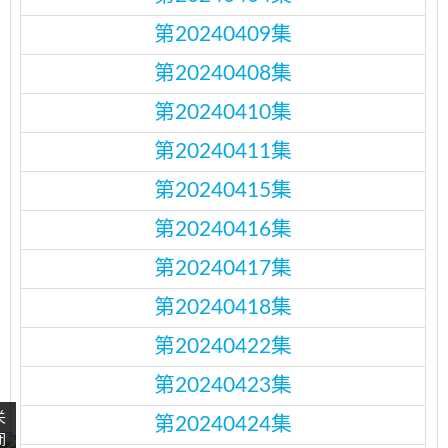
第20240409集
第20240408集
第20240410集
第20240411集
第20240415集
第20240416集
第20240417集
第20240418集
第20240422集
第20240423集
关
第20240424集
闭