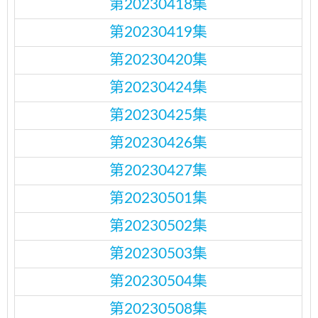
第20230418集
第20230419集
第20230420集
第20230424集
第20230425集
第20230426集
第20230427集
第20230501集
第20230502集
第20230503集
第20230504集
第20230508集