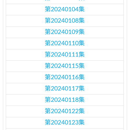
第20240104集
第20240108集
第20240109集
第20240110集
第20240111集
第20240115集
第20240116集
第20240117集
第20240118集
第20240122集
第20240123集