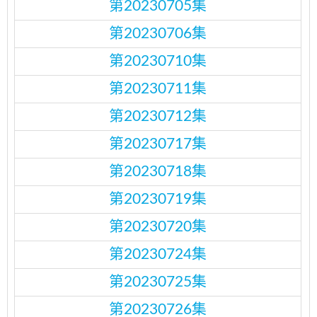
第20230705集
第20230706集
第20230710集
第20230711集
第20230712集
第20230717集
第20230718集
第20230719集
第20230720集
第20230724集
第20230725集
第20230726集