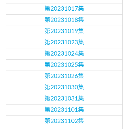
第20231017集
第20231018集
第20231019集
第20231023集
第20231024集
第20231025集
第20231026集
第20231030集
第20231031集
第20231101集
第20231102集