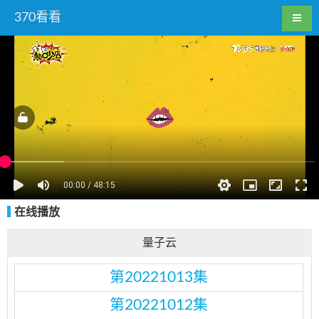
370看看
在线播放
量子云
第20221013集
第20221012集