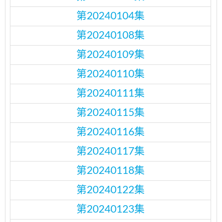
第20240104集
第20240108集
第20240109集
第20240110集
第20240111集
第20240115集
第20240116集
第20240117集
第20240118集
第20240122集
第20240123集