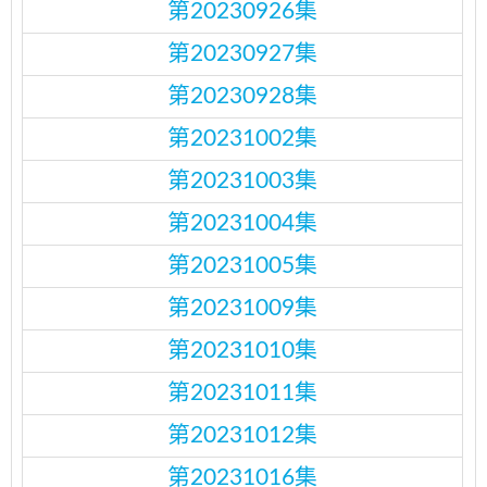
第20230926集
第20230927集
第20230928集
第20231002集
第20231003集
第20231004集
第20231005集
第20231009集
第20231010集
第20231011集
第20231012集
第20231016集