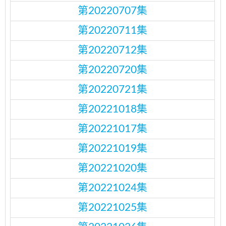
第20220707集
第20220711集
第20220712集
第20220720集
第20220721集
第20221018集
第20221017集
第20221019集
第20221020集
第20221024集
第20221025集