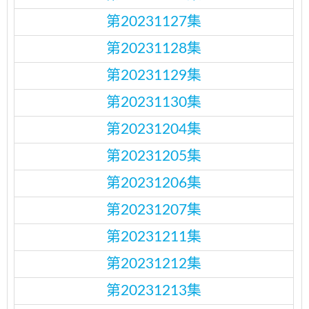
第20231127集
第20231128集
第20231129集
第20231130集
第20231204集
第20231205集
第20231206集
第20231207集
第20231211集
第20231212集
第20231213集