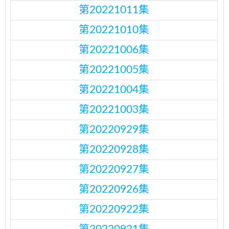
第20221011集
第20221010集
第20221006集
第20221005集
第20221004集
第20221003集
第20220929集
第20220928集
第20220927集
第20220926集
第20220922集