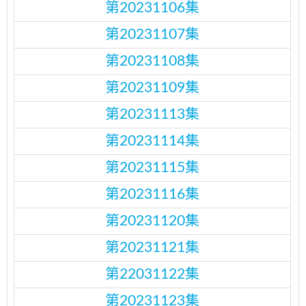
第20231106集
第20231107集
第20231108集
第20231109集
第20231113集
第20231114集
第20231115集
第20231116集
第20231120集
第20231121集
第22031122集
第20231123集