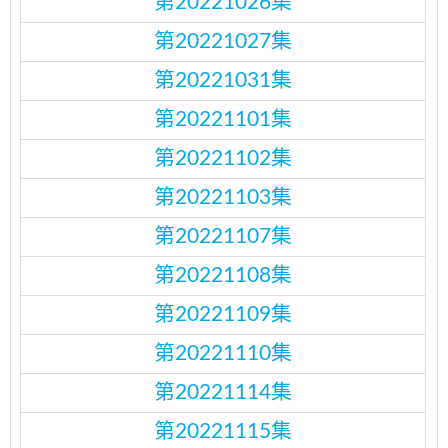
第20221026集
第20221027集
第20221031集
第20221101集
第20221102集
第20221103集
第20221107集
第20221108集
第20221109集
第20221110集
第20221114集
第20221115集