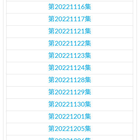
第20221116集
第20221117集
第20221121集
第20221122集
第20221123集
第20221124集
第20221128集
第20221129集
第20221130集
第20221201集
第20221205集