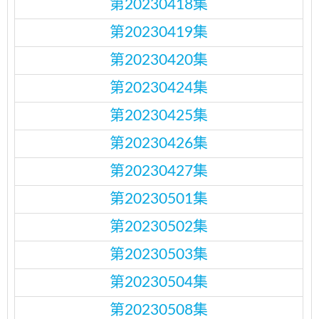
第20230418集
第20230419集
第20230420集
第20230424集
第20230425集
第20230426集
第20230427集
第20230501集
第20230502集
第20230503集
第20230504集
第20230508集