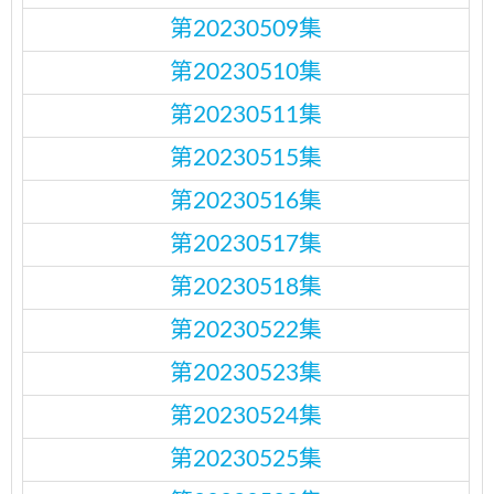
第20230509集
第20230510集
第20230511集
第20230515集
第20230516集
第20230517集
第20230518集
第20230522集
第20230523集
第20230524集
第20230525集