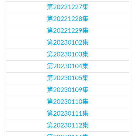
第20221227集
第20221228集
第20221229集
第20230102集
第20230103集
第20230104集
第20230105集
第20230109集
第20230110集
第20230111集
第20230112集