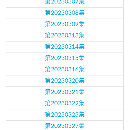
第20230307集
第20230308集
第20230309集
第20230313集
第20230314集
第20230315集
第20230316集
第20230320集
第20230321集
第20230322集
第20230323集
第20230327集