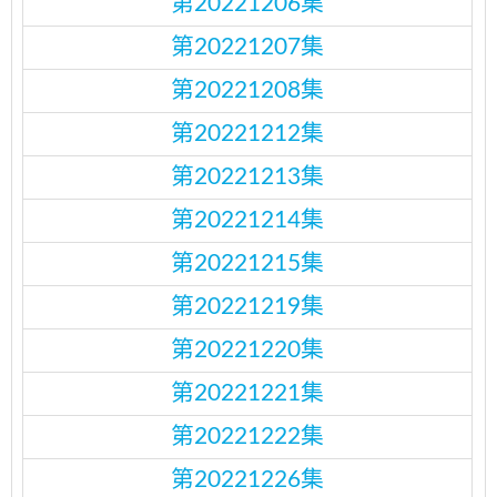
第20221206集
第20221207集
第20221208集
第20221212集
第20221213集
第20221214集
第20221215集
第20221219集
第20221220集
第20221221集
第20221222集
第20221226集