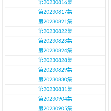
第20230816集
第20230817集
第20230821集
第20230822集
第20230823集
第20230824集
第20230828集
第20230829集
第20230830集
第20230831集
第20230904集
第20230905集