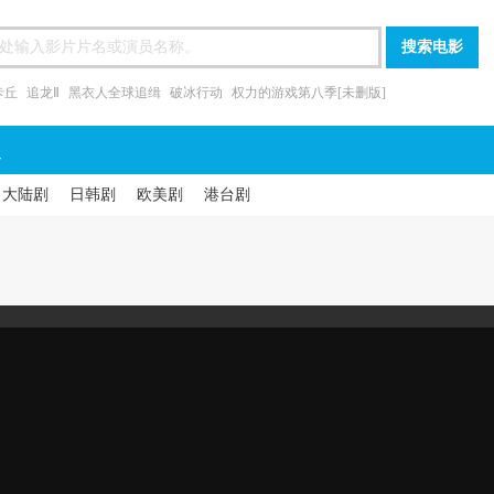
卡丘
追龙Ⅱ
黑衣人全球追缉
破冰行动
权力的游戏第八季[未删版]
漫
大陆剧
日韩剧
欧美剧
港台剧