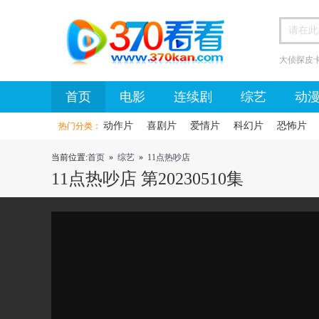
大侦探皮
首页
首页
电影
连续剧
综艺
动
动作片
喜剧片
爱情片
科幻片
恐怖片
热门分类：
当前位置:
首页
»
综艺
»
11点热吵店
11点热吵店 第20230510集