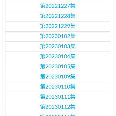
第20221227集
第20221228集
第20221229集
第20230102集
第20230103集
第20230104集
第20230105集
第20230109集
第20230110集
第20230111集
第20230112集