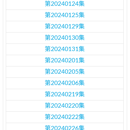
第20240124集
第20240125集
第20240129集
第20240130集
第20240131集
第20240201集
第20240205集
第20240206集
第20240219集
第20240220集
第20240222集
第20240226集