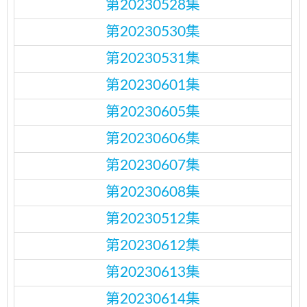
第20230528集
第20230530集
第20230531集
第20230601集
第20230605集
第20230606集
第20230607集
第20230608集
第20230512集
第20230612集
第20230613集
第20230614集