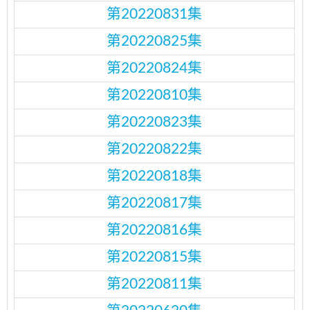
第20220831集
第20220825集
第20220824集
第20220810集
第20220823集
第20220822集
第20220818集
第20220817集
第20220816集
第20220815集
第20220811集