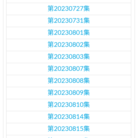
第20230727集
第20230731集
第20230801集
第20230802集
第20230803集
第20230807集
第20230808集
第20230809集
第20230810集
第20230814集
第20230815集