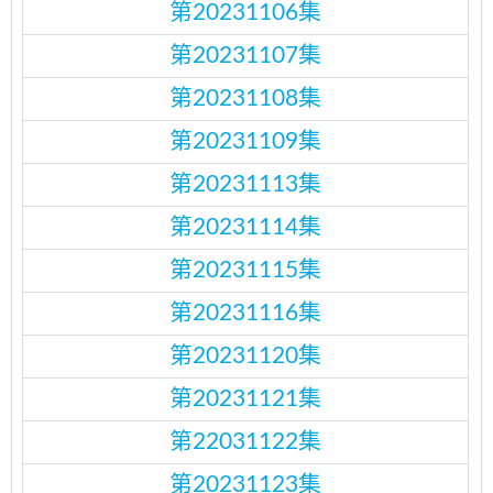
第20231106集
第20231107集
第20231108集
第20231109集
第20231113集
第20231114集
第20231115集
第20231116集
第20231120集
第20231121集
第22031122集
第20231123集