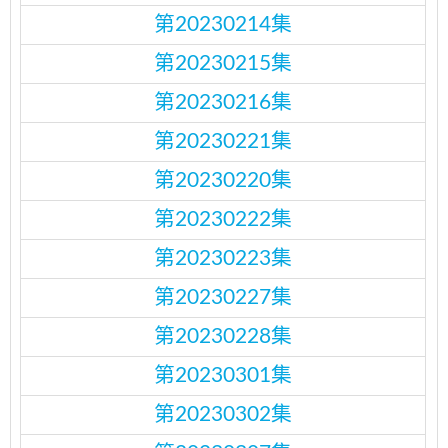
第20230214集
第20230215集
第20230216集
第20230221集
第20230220集
第20230222集
第20230223集
第20230227集
第20230228集
第20230301集
第20230302集