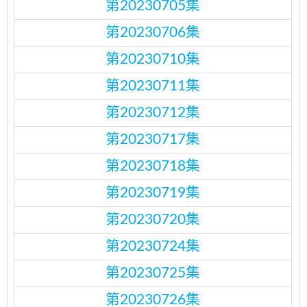
第20230705集
第20230706集
第20230710集
第20230711集
第20230712集
第20230717集
第20230718集
第20230719集
第20230720集
第20230724集
第20230725集
第20230726集