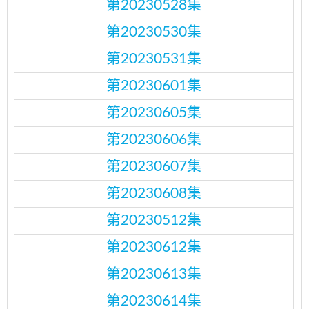
第20230528集
第20230530集
第20230531集
第20230601集
第20230605集
第20230606集
第20230607集
第20230608集
第20230512集
第20230612集
第20230613集
第20230614集