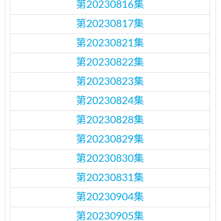
第20230816集
第20230817集
第20230821集
第20230822集
第20230823集
第20230824集
第20230828集
第20230829集
第20230830集
第20230831集
第20230904集
第20230905集