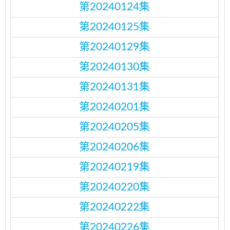
第20240124集
第20240125集
第20240129集
第20240130集
第20240131集
第20240201集
第20240205集
第20240206集
第20240219集
第20240220集
第20240222集
第20240226集