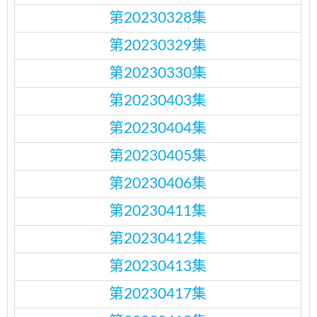
第20230328集
第20230329集
第20230330集
第20230403集
第20230404集
第20230405集
第20230406集
第20230411集
第20230412集
第20230413集
第20230417集