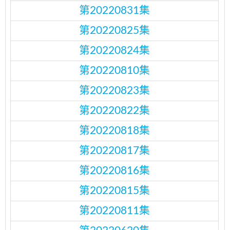
第20220831集
第20220825集
第20220824集
第20220810集
第20220823集
第20220822集
第20220818集
第20220817集
第20220816集
第20220815集
第20220811集