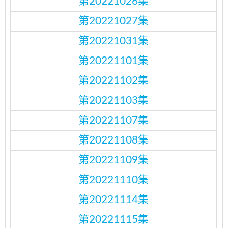
第20221026集
第20221027集
第20221031集
第20221101集
第20221102集
第20221103集
第20221107集
第20221108集
第20221109集
第20221110集
第20221114集
第20221115集