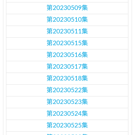
第20230509集
第20230510集
第20230511集
第20230515集
第20230516集
第20230517集
第20230518集
第20230522集
第20230523集
第20230524集
第20230525集