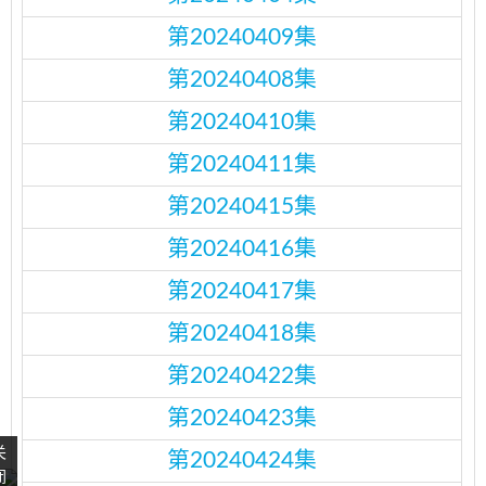
第20240409集
第20240408集
第20240410集
第20240411集
第20240415集
第20240416集
第20240417集
第20240418集
第20240422集
第20240423集
关
第20240424集
闭