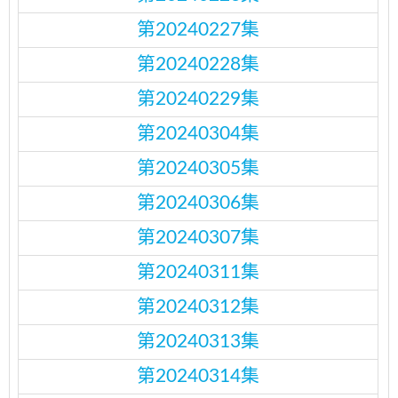
第20240227集
第20240228集
第20240229集
第20240304集
第20240305集
第20240306集
第20240307集
第20240311集
第20240312集
第20240313集
第20240314集