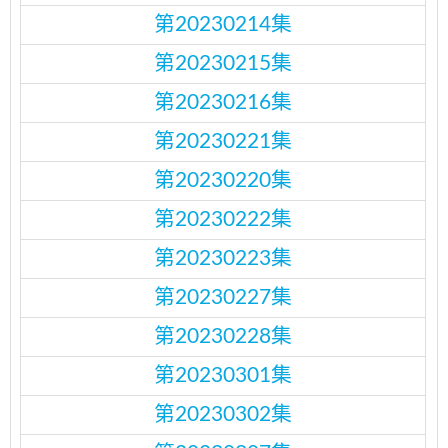
第20230214集
第20230215集
第20230216集
第20230221集
第20230220集
第20230222集
第20230223集
第20230227集
第20230228集
第20230301集
第20230302集