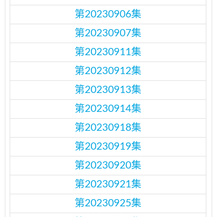
第20230906集
第20230907集
第20230911集
第20230912集
第20230913集
第20230914集
第20230918集
第20230919集
第20230920集
第20230921集
第20230925集