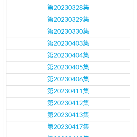
第20230328集
第20230329集
第20230330集
第20230403集
第20230404集
第20230405集
第20230406集
第20230411集
第20230412集
第20230413集
第20230417集