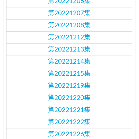
第20221206集
第20221207集
第20221208集
第20221212集
第20221213集
第20221214集
第20221215集
第20221219集
第20221220集
第20221221集
第20221222集
第20221226集