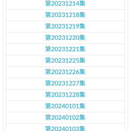
第20231214集
第20231218集
第20231219集
第20231220集
第20231221集
第20231225集
第20231226集
第20231227集
第20231228集
第20240101集
第20240102集
第20240103集