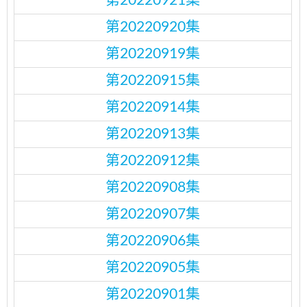
第20220921集
第20220920集
第20220919集
第20220915集
第20220914集
第20220913集
第20220912集
第20220908集
第20220907集
第20220906集
第20220905集
第20220901集