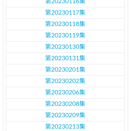
第20230116集
第20230117集
第20230118集
第20230119集
第20230130集
第20230131集
第20230201集
第20230202集
第20230206集
第20230208集
第20230209集
第20230213集