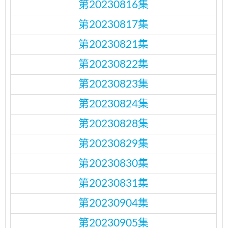
第20230816集
第20230817集
第20230821集
第20230822集
第20230823集
第20230824集
第20230828集
第20230829集
第20230830集
第20230831集
第20230904集
第20230905集