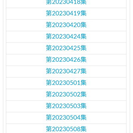
第20230418集
第20230419集
第20230420集
第20230424集
第20230425集
第20230426集
第20230427集
第20230501集
第20230502集
第20230503集
第20230504集
第20230508集