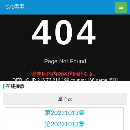
370看看
在线播放
量子云
第20221013集
第20221012集