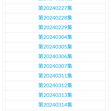
第20240227集
第20240228集
第20240229集
第20240304集
第20240305集
第20240306集
第20240307集
第20240311集
第20240312集
第20240313集
第20240314集