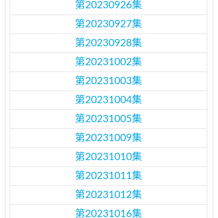
第20230926集
第20230927集
第20230928集
第20231002集
第20231003集
第20231004集
第20231005集
第20231009集
第20231010集
第20231011集
第20231012集
第20231016集