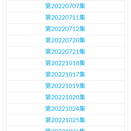
第20220707集
第20220711集
第20220712集
第20220720集
第20220721集
第20221018集
第20221017集
第20221019集
第20221020集
第20221024集
第20221025集