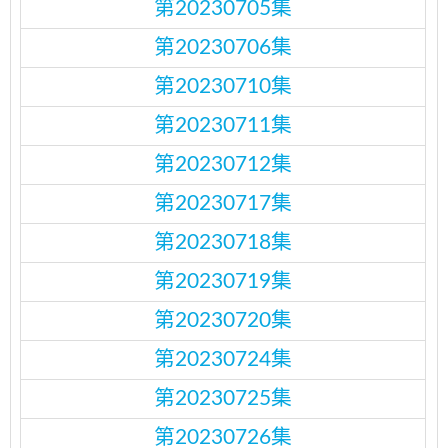
第20230705集
第20230706集
第20230710集
第20230711集
第20230712集
第20230717集
第20230718集
第20230719集
第20230720集
第20230724集
第20230725集
第20230726集