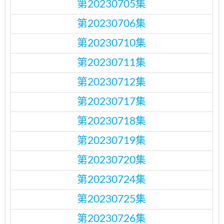
第20230705集
第20230706集
第20230710集
第20230711集
第20230712集
第20230717集
第20230718集
第20230719集
第20230720集
第20230724集
第20230725集
第20230726集