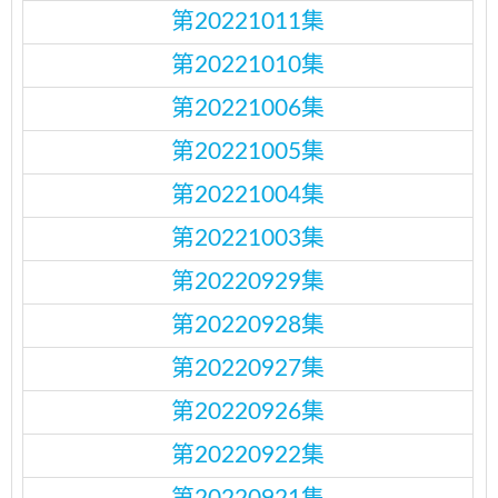
第20221011集
第20221010集
第20221006集
第20221005集
第20221004集
第20221003集
第20220929集
第20220928集
第20220927集
第20220926集
第20220922集