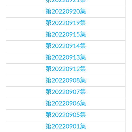
第20220921集
第20220920集
第20220919集
第20220915集
第20220914集
第20220913集
第20220912集
第20220908集
第20220907集
第20220906集
第20220905集
第20220901集