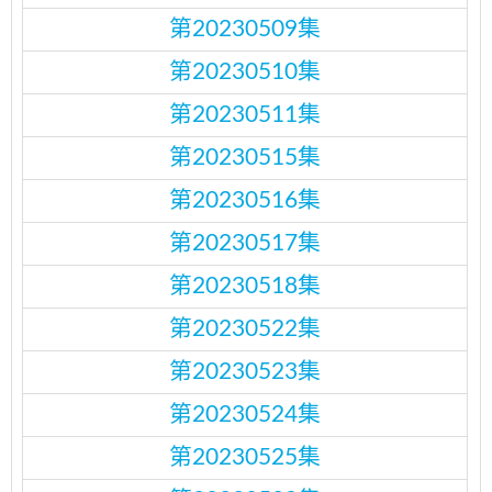
第20230509集
第20230510集
第20230511集
第20230515集
第20230516集
第20230517集
第20230518集
第20230522集
第20230523集
第20230524集
第20230525集