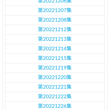
第20221206集
第20221207集
第20221208集
第20221212集
第20221213集
第20221214集
第20221215集
第20221219集
第20221220集
第20221221集
第20221222集
第20221226集