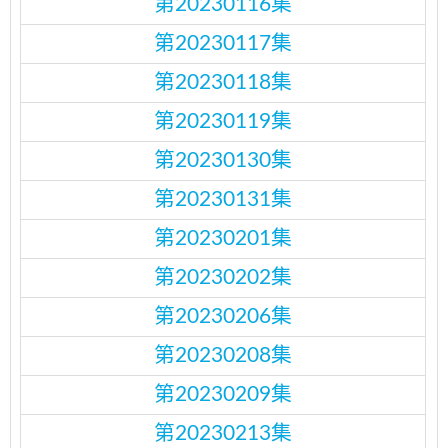
第20230116集
第20230117集
第20230118集
第20230119集
第20230130集
第20230131集
第20230201集
第20230202集
第20230206集
第20230208集
第20230209集
第20230213集