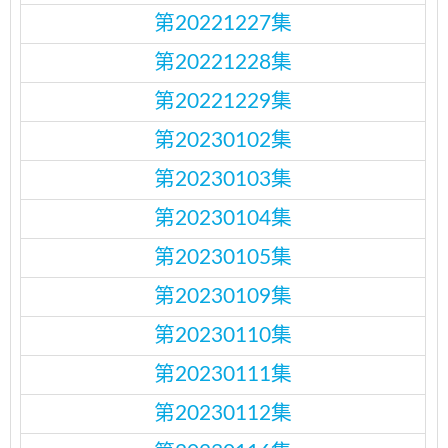
第20221227集
第20221228集
第20221229集
第20230102集
第20230103集
第20230104集
第20230105集
第20230109集
第20230110集
第20230111集
第20230112集