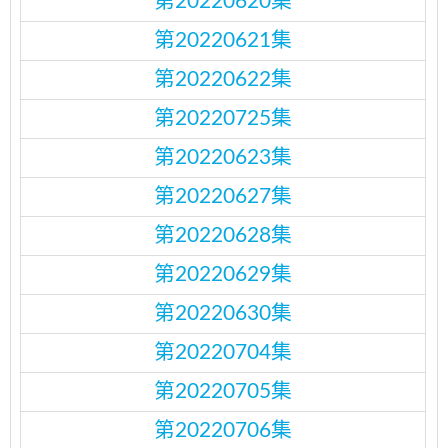
第20220620集
第20220621集
第20220622集
第20220725集
第20220623集
第20220627集
第20220628集
第20220629集
第20220630集
第20220704集
第20220705集
第20220706集