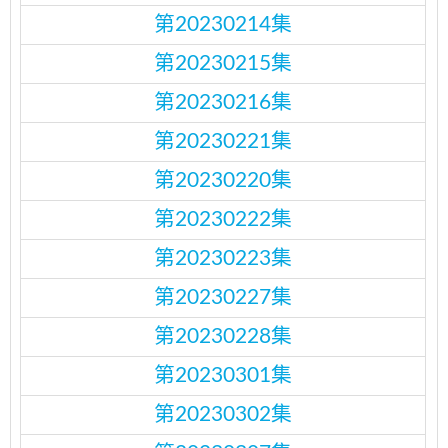
第20230214集
第20230215集
第20230216集
第20230221集
第20230220集
第20230222集
第20230223集
第20230227集
第20230228集
第20230301集
第20230302集