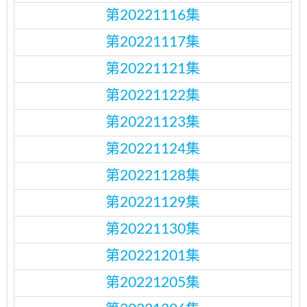
第20221116集
第20221117集
第20221121集
第20221122集
第20221123集
第20221124集
第20221128集
第20221129集
第20221130集
第20221201集
第20221205集