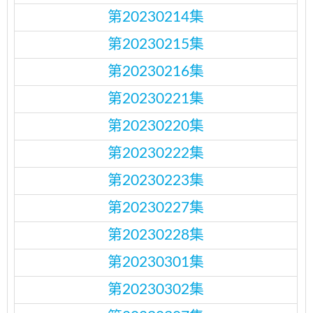
第20230214集
第20230215集
第20230216集
第20230221集
第20230220集
第20230222集
第20230223集
第20230227集
第20230228集
第20230301集
第20230302集