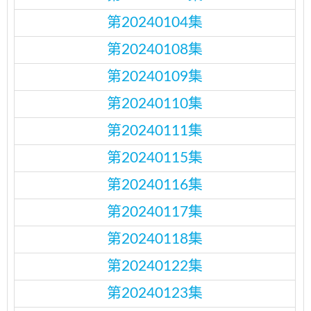
第20240104集
第20240108集
第20240109集
第20240110集
第20240111集
第20240115集
第20240116集
第20240117集
第20240118集
第20240122集
第20240123集