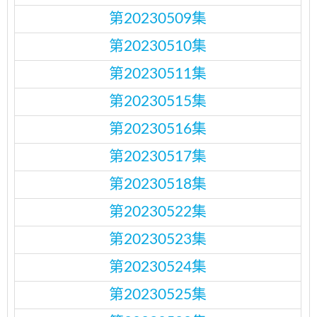
第20230509集
第20230510集
第20230511集
第20230515集
第20230516集
第20230517集
第20230518集
第20230522集
第20230523集
第20230524集
第20230525集