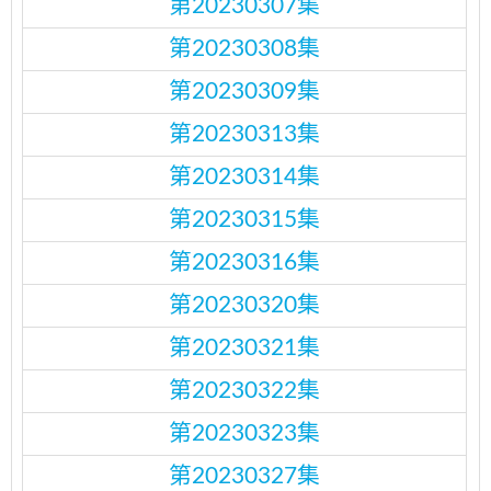
第20230307集
第20230308集
第20230309集
第20230313集
第20230314集
第20230315集
第20230316集
第20230320集
第20230321集
第20230322集
第20230323集
第20230327集