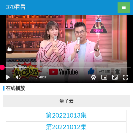
370看看
在线播放
量子云
第20221013集
第20221012集