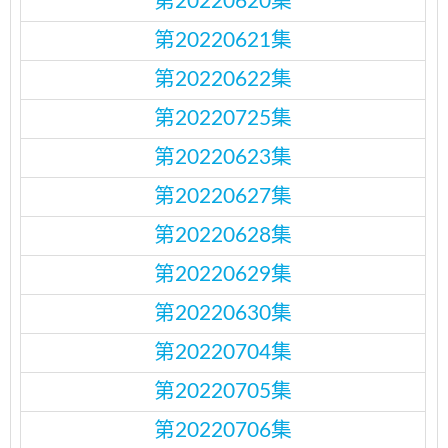
第20220620集
第20220621集
第20220622集
第20220725集
第20220623集
第20220627集
第20220628集
第20220629集
第20220630集
第20220704集
第20220705集
第20220706集