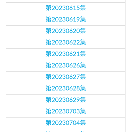
第20230615集
第20230619集
第20230620集
第20230622集
第20230621集
第20230626集
第20230627集
第20230628集
第20230629集
第20230703集
第20230704集