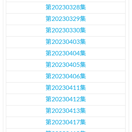
第20230328集
第20230329集
第20230330集
第20230403集
第20230404集
第20230405集
第20230406集
第20230411集
第20230412集
第20230413集
第20230417集