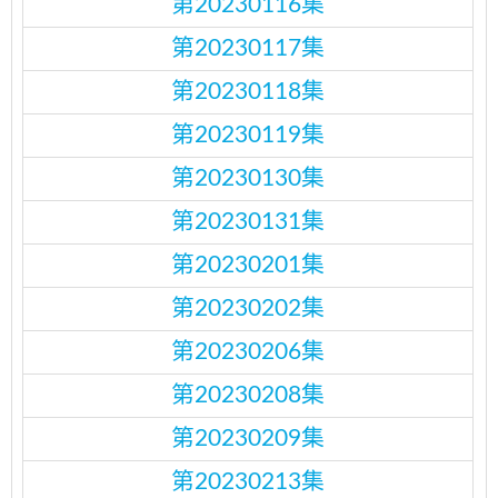
第20230116集
第20230117集
第20230118集
第20230119集
第20230130集
第20230131集
第20230201集
第20230202集
第20230206集
第20230208集
第20230209集
第20230213集