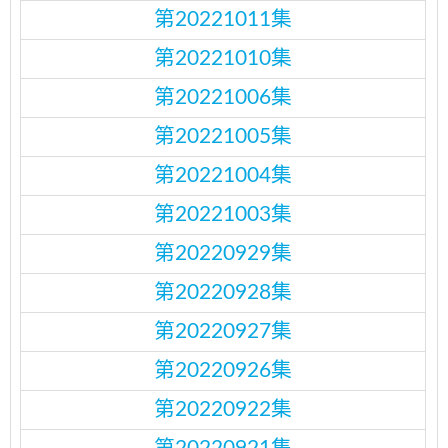
第20221011集
第20221010集
第20221006集
第20221005集
第20221004集
第20221003集
第20220929集
第20220928集
第20220927集
第20220926集
第20220922集