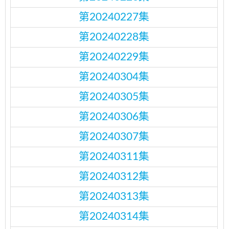
第20240227集
第20240228集
第20240229集
第20240304集
第20240305集
第20240306集
第20240307集
第20240311集
第20240312集
第20240313集
第20240314集