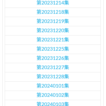
第20231214集
第20231218集
第20231219集
第20231220集
第20231221集
第20231225集
第20231226集
第20231227集
第20231228集
第20240101集
第20240102集
第20240103集