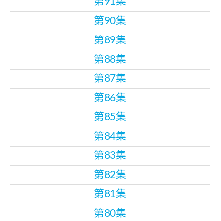
第91集
第90集
第89集
第88集
第87集
第86集
第85集
第84集
第83集
第82集
第81集
第80集