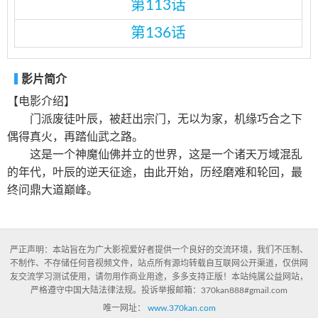
第113话
第136话
影片简介
【电影介绍】
门派废徒叶辰，被赶出宗门，无以为家，机缘巧合之下
偶得真火，再踏仙武之路。
这是一个神魔仙佛并立的世界，这是一个诸天万域混乱
的年代，叶辰的逆天征途，由此开始，历经磨难和轮回，最
终问鼎大道巅峰。
严正声明：本站旨在为广大影视爱好者提供一个良好的交流环境，我们不压制、
不制作、不存储任何音视频文件，站点所有源均转载自互联网公开渠道，仅供网
友交流学习测试使用，请勿用作商业用途，多多支持正版！本站纯属公益网站，
严格遵守中国大陆法律法规。投诉举报邮箱：370kan888#gmail.com
唯一网址：
www.370kan.com