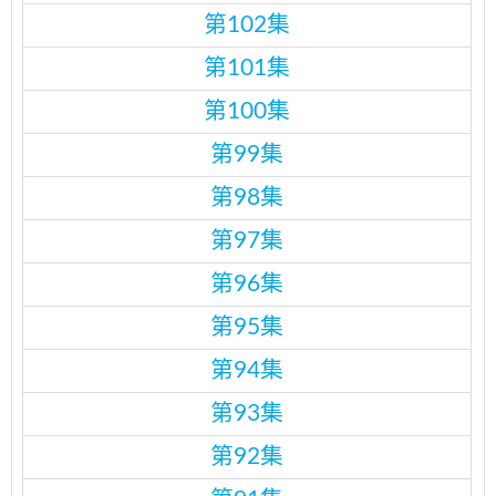
第102集
第101集
第100集
第99集
第98集
第97集
第96集
第95集
第94集
第93集
第92集