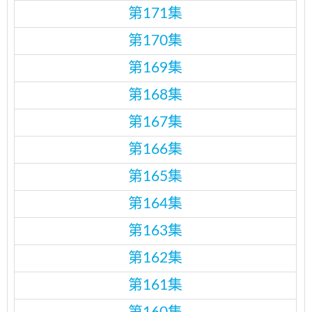
第171集
第170集
第169集
第168集
第167集
第166集
第165集
第164集
第163集
第162集
第161集