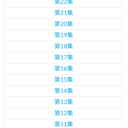
第22集
第21集
第20集
第19集
第18集
第17集
第16集
第15集
第14集
第13集
第12集
第11集