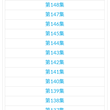
第148集
第147集
第146集
第145集
第144集
第143集
第142集
第141集
第140集
第139集
第138集