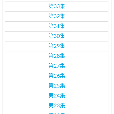
第33集
第32集
第31集
第30集
第29集
第28集
第27集
第26集
第25集
第24集
第23集