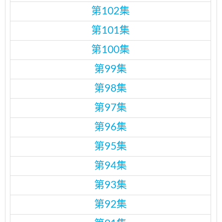
第102集
第101集
第100集
第99集
第98集
第97集
第96集
第95集
第94集
第93集
第92集