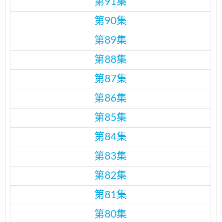
第91集
第90集
第89集
第88集
第87集
第86集
第85集
第84集
第83集
第82集
第81集
第80集