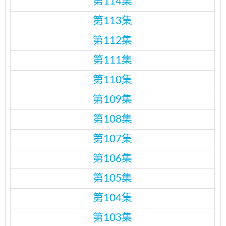
第114集
第113集
第112集
第111集
第110集
第109集
第108集
第107集
第106集
第105集
第104集
第103集