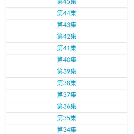
第45集
第44集
第43集
第42集
第41集
第40集
第39集
第38集
第37集
第36集
第35集
第34集