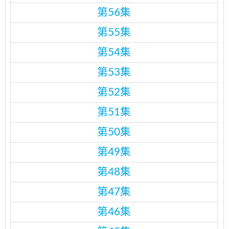
第56集
第55集
第54集
第53集
第52集
第51集
第50集
第49集
第48集
第47集
第46集