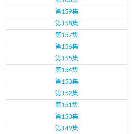
第160集
第159集
第158集
第157集
第156集
第155集
第154集
第153集
第152集
第151集
第150集
第149集