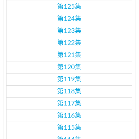
第125集
第124集
第123集
第122集
第121集
第120集
第119集
第118集
第117集
第116集
第115集