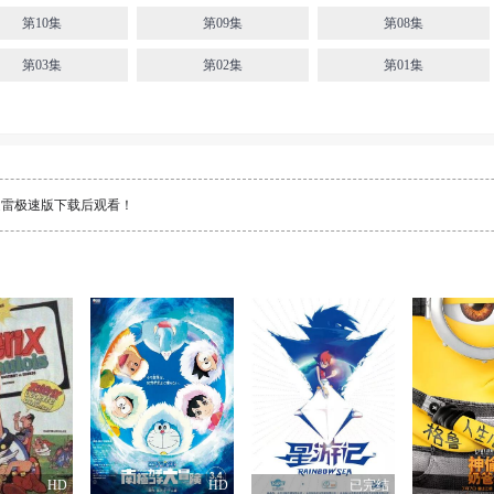
第10集
第09集
第08集
第03集
第02集
第01集
迅雷极速版下载后观看！
HD
HD
已完结