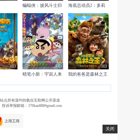
蝙蝠侠：披风斗士归
海底总动员2：多莉
来
去哪儿
HD
HD
HD
蜡笔小新：宇宙人来
我的爸爸是森林之王
袭
站点所有源均转载自互联网公开渠道
370kan888#gmail.com
关闭