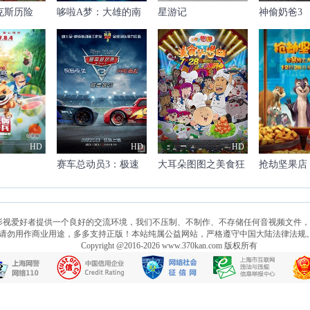
克斯历险
哆啦A梦：大雄的南
星游记
神偷奶爸3
之宫殿
极冰冰凉大冒险
HD
HD
HD
赛车总动员3：极速
大耳朵图图之美食狂
抢劫坚果店
挑战
想曲
影视爱好者提供一个良好的交流环境，我们不压制、不制作、不存储任何音视频文件，
用作商业用途，多多支持正版！本站纯属公益网站，严格遵守中国大陆法律法规。投诉举报邮箱：
Copyright @2016-2026 www.370kan.com 版权所有