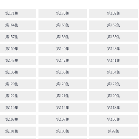
第171集
第170集
第169集
第164集
第163集
第162集
第157集
第156集
第155集
第150集
第149集
第148集
第143集
第142集
第141集
第136集
第135集
第134集
第129集
第128集
第127集
第122集
第121集
第120集
第115集
第114集
第113集
第108集
第107集
第106集
第101集
第100集
第99集