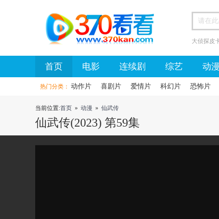
大侦探皮
首页
首页
电影
连续剧
综艺
动
动作片
喜剧片
爱情片
科幻片
恐怖片
热门分类：
当前位置:
首页
»
动漫
»
仙武传
仙武传(2023) 第59集