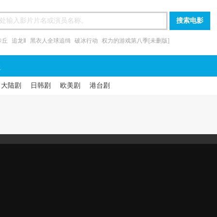
卡丘
追龙Ⅱ
黑衣人全球追缉
破冰行动
权力的游戏第八季[未删版]
漫
大陆剧
日韩剧
欧美剧
港台剧