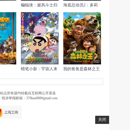
蝙蝠侠：披风斗士归
海底总动员2：多莉
来
去哪儿
HD
HD
HD
蜡笔小新：宇宙人来
我的爸爸是森林之王
袭
站点所有源均转载自互联网公开渠道
370kan888#gmail.com
关闭