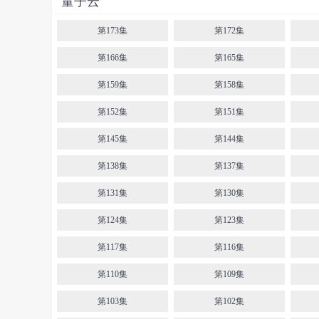
量子云
第173集
第172集
第166集
第165集
第159集
第158集
第152集
第151集
第145集
第144集
第138集
第137集
第131集
第130集
第124集
第123集
第117集
第116集
第110集
第109集
第103集
第102集