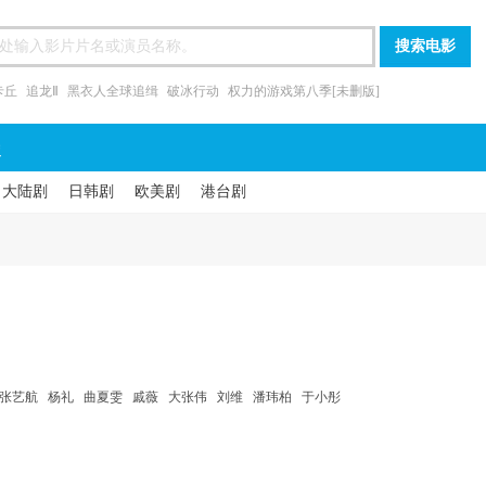
卡丘
追龙Ⅱ
黑衣人全球追缉
破冰行动
权力的游戏第八季[未删版]
漫
大陆剧
日韩剧
欧美剧
港台剧
张艺航 杨礼 曲夏雯 戚薇 大张伟 刘维 潘玮柏 于小彤