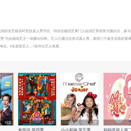
双比拼的全艺能实时竞技真人秀节目。特设全能综艺掌门人由演艺界前辈大咖出任，参
室内表演秀”为全能综艺王一组播出结构，艺人们通过任务式真人秀，获得三个毫无关联
淘汰。6名首发艺人，5名补位艺人角逐。
综艺
综艺
综艺
奇葩说 第四季
小小厨神 第五季
妈妈是超人第