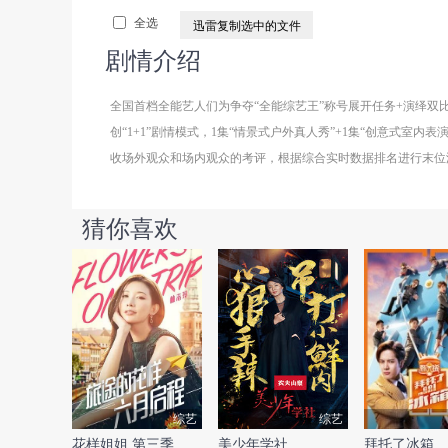
全选
迅雷复制选中的文件
剧情介绍
全国首档全能艺人们为争夺“全能综艺王”称号展开任务+演绎
创“1+1”剧情模式，1集“情景式户外真人秀”+1集“创意式
收场外观众和场内观众的考评，根据综合实时数据排名进行末位
猜你喜欢
综艺
综艺
花样姐姐 第三季
美少年学社
拜托了冰箱