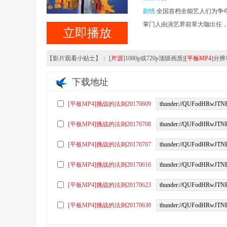
0.0分
剧情:
全国首档全能艺人们为争
掌门人由演艺界前辈大咖出任，
立即播放
【影片观看小贴士】： [
片源
]1080p或720p顶级画质||[
平板MP4
]分辨率
下载地址
[平板MP4]挑战的法则20170609
[平板MP4]挑战的法则20170708
[平板MP4]挑战的法则20170707
[平板MP4]挑战的法则20170616
[平板MP4]挑战的法则20170623
[平板MP4]挑战的法则20170630