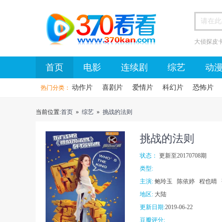
大侦探皮
首页
首页
电影
连续剧
综艺
动
动作片
喜剧片
爱情片
科幻片
恐怖片
热门分类：
当前位置:
首页
»
综艺
»
挑战的法则
挑战的法则
状态：
更新至20170708期
类型:
主演:
鲍玲玉 陈依婷 程也晴 
地区:
大陆
更新日期:
2019-06-22
豆瓣评分: