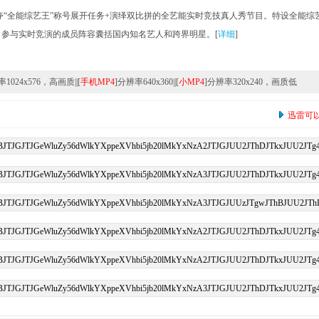
夺“全能综艺王”称号展开任务+演绎双比拼的全艺能实时竞技真人秀节目。特设全能综
参与实时竞演的成员阵容囊括国内知名艺人和跨界明星。[
详细
]
1024x576，高画质||[
手机MP4
]分辨率640x360||[
小MP4
]分辨率320x240，画质低
迅雷可